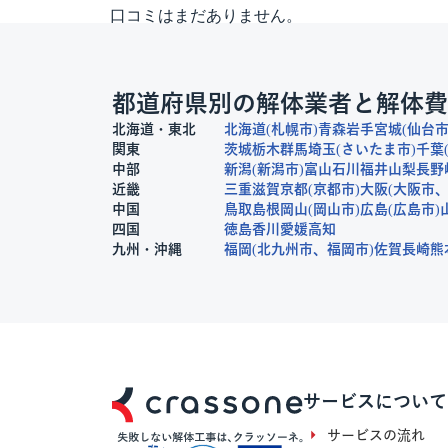
口コミはまだありません。
都道府県別の解体業者と解体費
北海道・東北
北海道
札幌市
青森
岩手
宮城
仙台
関東
茨城
栃木
群馬
埼玉
さいたま市
千葉
中部
新潟
新潟市
富山
石川
福井
山梨
長野
近畿
三重
滋賀
京都
京都市
大阪
大阪市
中国
鳥取
島根
岡山
岡山市
広島
広島市
四国
徳島
香川
愛媛
高知
九州・沖縄
福岡
北九州市
福岡市
佐賀
長崎
熊
サービスについて
サービスの流れ