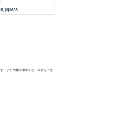
町陶3686
ます。また情報が最新でない場合もござ