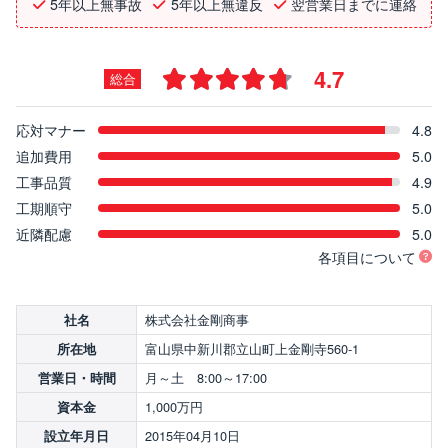
5年以上無事故
5年以上無違反
翌営業日までに連絡
4.7
総合
応対マナー
4.8
追加費用
5.0
工事品質
4.9
工期順守
5.0
近隣配慮
5.0
各項目について
株式会社金剛商事
社名
富山県中新川郡立山町上金剛寺560-1
所在地
月～土 8:00～17:00
営業日・時間
1,000万円
資本金
2015年04月10日
設立年月日