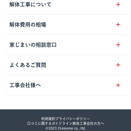
サービスの流れ
解体工事について
サービスのメリット
解体工事の基礎知識
解体費用の相場
クラッソーネの自治体連携
解体工事に関わる法律
解体工事会社の特徴
木造住宅の相場
家じまいの相談窓口
用語集
無料ご相談窓口
鉄骨造住宅の相場
解体工事の流れ
運営会社について
家じまいの相談窓口
よくあるご質問
RC造住宅の相場
解体費用の見方
安心保証パックについて
アパート・長屋の相場
土地活用の種類
クラッソーネの利用方法
工事会社様へ
お客さまの声
ビル・マンションの相場
大型物件の解体工事
工事の進め方
空き家の処分を検討のお客様へ
店舗・工場の相場
登録をご希望の工事会社様
セミナー
費用・見積り・税金
建築費用の削減をご検討のお客様へ
内装解体・原状回復の相場
解体建物・廃棄物・素材
利用規約
プライバシーポリシー
大型物件解体をご検討のお客様へ
口コミに関するガイドライン
解体工事会社の方へ
その他の建物の相場
©︎2023 Crassone co., Itd.
工事中・工事方法