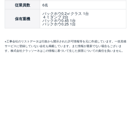
6名
従業員数
バックホウ0.2㎡クラス 1台
４ｔダンプ 2台
保有重機
バックホウ0.45 1台
バックホウ0.25 1台
※工事会社のリストデータは行政から開示された許可情報等を元に作成しています。一括見積
サービスに登録していない会社も掲載しています。また情報が最新でない場合もございま
す。株式会社クラッソーネはこの情報に基づいて生じた損害についての責任を負いません。