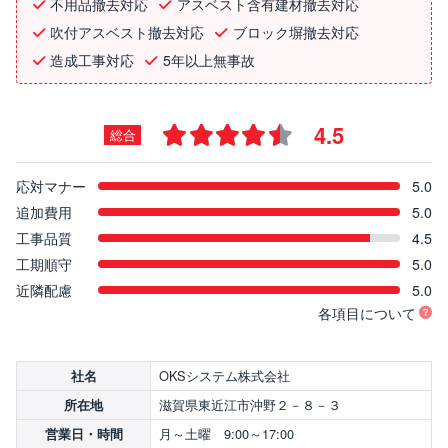
不用品撤去対応
アスベスト含有建材撤去対応
吹付アスベスト撤去対応
ブロック塀撤去対応
造成工事対応
5年以上無事故
4.5
総合
応対マナー
5.0
追加費用
5.0
工事品質
4.5
工期順守
5.0
近隣配慮
5.0
各項目について
OKSシステム株式会社
社名
滋賀県東近江市沖野２－８－３
所在地
月～土曜 9:00～17:00
営業日・時間