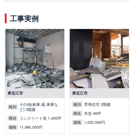
工事実例
東近江市
東近江市
その他(倉庫,蔵,車庫な
種別
専用住宅 2階建
種別
ど) 3階建
構造
木造 99坪
構造
コンクリート造 1,400坪
価格
1,030,000円
価格
11,980,000円