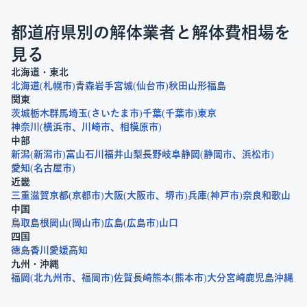
都道府県別の解体業者と解体費相場を
見る
北海道・東北
北海道
札幌市
青森
岩手
宮城
仙台市
秋田
山形
福島
関東
茨城
栃木
群馬
埼玉
さいたま市
千葉
千葉市
東京
神奈川
横浜市
川崎市
相模原市
中部
新潟
新潟市
富山
石川
福井
山梨
長野
岐阜
静岡
静岡市
浜松市
愛知
名古屋市
近畿
三重
滋賀
京都
京都市
大阪
大阪市
堺市
兵庫
神戸市
奈良
和歌山
中国
鳥取
島根
岡山
岡山市
広島
広島市
山口
四国
徳島
香川
愛媛
高知
九州・沖縄
福岡
北九州市
福岡市
佐賀
長崎
熊本
熊本市
大分
宮崎
鹿児島
沖縄