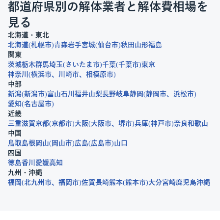
都道府県別の解体業者と解体費相場を
見る
北海道・東北
北海道
札幌市
青森
岩手
宮城
仙台市
秋田
山形
福島
関東
茨城
栃木
群馬
埼玉
さいたま市
千葉
千葉市
東京
神奈川
横浜市
川崎市
相模原市
中部
新潟
新潟市
富山
石川
福井
山梨
長野
岐阜
静岡
静岡市
浜松市
愛知
名古屋市
近畿
三重
滋賀
京都
京都市
大阪
大阪市
堺市
兵庫
神戸市
奈良
和歌山
中国
鳥取
島根
岡山
岡山市
広島
広島市
山口
四国
徳島
香川
愛媛
高知
九州・沖縄
福岡
北九州市
福岡市
佐賀
長崎
熊本
熊本市
大分
宮崎
鹿児島
沖縄