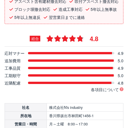
アスベスト含有建材撤去対応
吹付アスベスト撤去対応
ブロック塀撤去対応
造成工事対応
5年以上無事故
5年以上無違反
翌営業日までに連絡
4.8
総合
応対マナー
4.9
追加費用
5.0
工事品質
4.9
工期順守
5.0
近隣配慮
4.8
各項目について
株式会社N's industry
社名
香川県坂出市林田町1456-1
所在地
月～土曜 8:00～17:00
営業日・時間