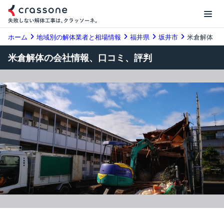
ホーム
地域別の解体業者と相場情報
福井県
坂井市
米倉解体
米倉解体の会社情報、口コミ、評判