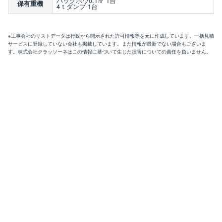
バックホウ0.1㎥ 1台
保有重機
4ｔダンプ 1台
※工事会社のリストデータは行政から開示された許可情報等を元に作成しています。一括見積
サービスに登録していない会社も掲載しています。また情報が最新でない場合もございま
す。株式会社クラッソーネはこの情報に基づいて生じた損害についての責任を負いません。