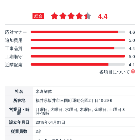
4.4
総合
応対マナー
4.6
追加費用
5.0
工事品質
4.4
工期順守
5.0
近隣配慮
4.1
各項目について
米倉解体
社名
福井県坂井市三国町運動公園2丁目10-29-6
所在地
月曜日, 火曜日, 水曜日, 木曜日, 金曜日, 土曜日 8
営業日・時
時-18時
間
2019年04月01日
設立年月日
2名
従業員数