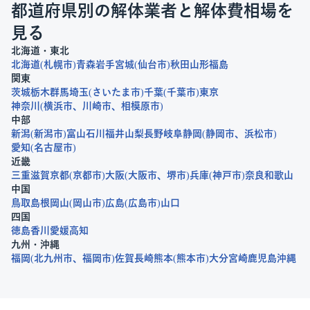
都道府県別の解体業者と解体費相場を
見る
北海道・東北
北海道
札幌市
青森
岩手
宮城
仙台市
秋田
山形
福島
関東
茨城
栃木
群馬
埼玉
さいたま市
千葉
千葉市
東京
神奈川
横浜市
川崎市
相模原市
中部
新潟
新潟市
富山
石川
福井
山梨
長野
岐阜
静岡
静岡市
浜松市
愛知
名古屋市
近畿
三重
滋賀
京都
京都市
大阪
大阪市
堺市
兵庫
神戸市
奈良
和歌山
中国
鳥取
島根
岡山
岡山市
広島
広島市
山口
四国
徳島
香川
愛媛
高知
九州・沖縄
福岡
北九州市
福岡市
佐賀
長崎
熊本
熊本市
大分
宮崎
鹿児島
沖縄