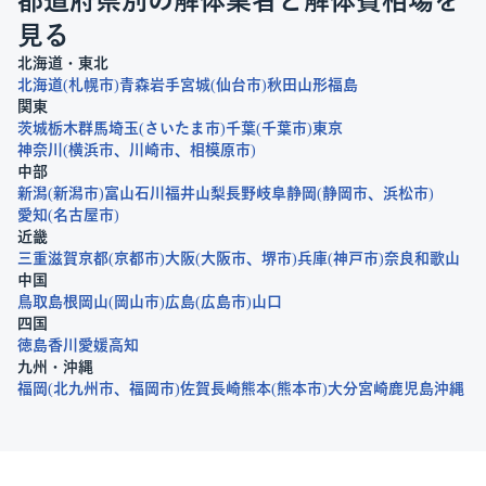
見る
北海道・東北
北海道
札幌市
青森
岩手
宮城
仙台市
秋田
山形
福島
関東
茨城
栃木
群馬
埼玉
さいたま市
千葉
千葉市
東京
神奈川
横浜市
川崎市
相模原市
中部
新潟
新潟市
富山
石川
福井
山梨
長野
岐阜
静岡
静岡市
浜松市
愛知
名古屋市
近畿
三重
滋賀
京都
京都市
大阪
大阪市
堺市
兵庫
神戸市
奈良
和歌山
中国
鳥取
島根
岡山
岡山市
広島
広島市
山口
四国
徳島
香川
愛媛
高知
九州・沖縄
福岡
北九州市
福岡市
佐賀
長崎
熊本
熊本市
大分
宮崎
鹿児島
沖縄