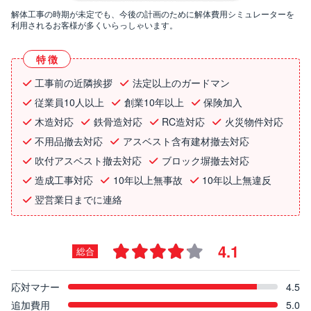
解体工事の時期が未定でも、今後の計画のために解体費用シミュレーターを
利用されるお客様が多くいらっしゃいます。
特徴
工事前の近隣挨拶
法定以上のガードマン
従業員10人以上
創業10年以上
保険加入
木造対応
鉄骨造対応
RC造対応
火災物件対応
不用品撤去対応
アスベスト含有建材撤去対応
吹付アスベスト撤去対応
ブロック塀撤去対応
造成工事対応
10年以上無事故
10年以上無違反
翌営業日までに連絡
4.1
総合
応対マナー
4.5
追加費用
5.0