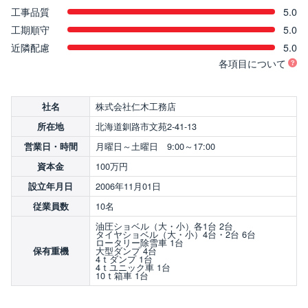
工事品質
5.0
工期順守
5.0
近隣配慮
5.0
各項目について
株式会社仁木工務店
社名
北海道釧路市文苑2-41-13
所在地
月曜日～土曜日 9:00～17:00
営業日・時間
100万円
資本金
2006年11月01日
設立年月日
10名
従業員数
油圧ショベル（大・小）各1台 2台
タイヤショベル（大・小）4台・2台 6台
ロータリー除雪車 1台
大型ダンプ 4台
保有重機
4ｔダンプ 1台
4ｔユニック車 1台
10ｔ箱車 1台