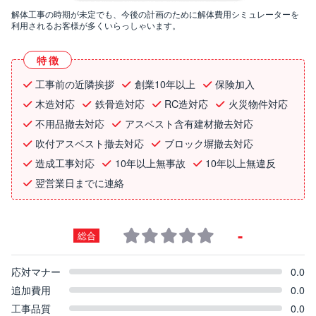
解体工事の時期が未定でも、今後の計画のために解体費用シミュレーターを
利用されるお客様が多くいらっしゃいます。
特徴
工事前の近隣挨拶
創業10年以上
保険加入
木造対応
鉄骨造対応
RC造対応
火災物件対応
不用品撤去対応
アスベスト含有建材撤去対応
吹付アスベスト撤去対応
ブロック塀撤去対応
造成工事対応
10年以上無事故
10年以上無違反
翌営業日までに連絡
-
総合
応対マナー
0.0
追加費用
0.0
工事品質
0.0