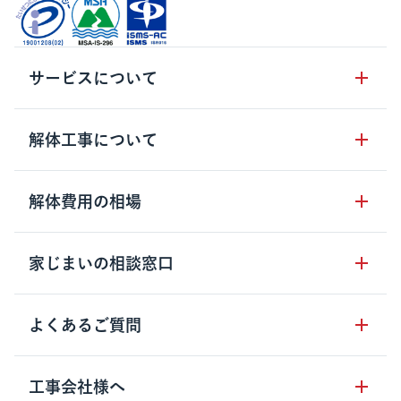
サービスについて
サービスの流れ
解体工事について
サービスのメリット
解体工事の基礎知識
解体費用の相場
クラッソーネの自治体連携
解体工事に関わる法律
解体工事会社の特徴
木造住宅の相場
家じまいの相談窓口
用語集
無料ご相談窓口
鉄骨造住宅の相場
解体工事の流れ
運営会社について
家じまいの相談窓口
よくあるご質問
RC造住宅の相場
解体費用の見方
安心保証パックについて
アパート・長屋の相場
土地活用の種類
クラッソーネの利用方法
お客さまの声
工事会社様へ
ビル・マンションの相場