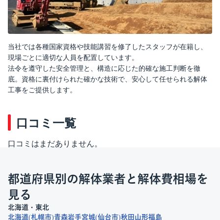
当社では各種国家資格や技能講習を修了したスタッフが在籍し、
現場ごとに適切な人員を配置しています。
法令を遵守した安全管理と、構造に応じた的確な施工判断を徹
底。資格に裏付けられた確かな技術で、安心して任せられる解体
工事をご提供します。
口コミ一覧
口コミはまだありません。
都道府県別の解体業者と解体費相場を
見る
北海道・東北
北海道
札幌市
青森
岩手
宮城
仙台市
秋田
山形
福島