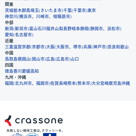
関東
茨城
栃木
群馬
埼玉
さいたま市
千葉
千葉市
東京
神奈川
横浜市
川崎市
相模原市
中部
新潟
新潟市
富山
石川
福井
山梨
長野
岐阜
静岡
静岡市
浜松市
愛知
名古屋市
近畿
三重
滋賀
京都
京都市
大阪
大阪市
堺市
兵庫
神戸市
奈良
和歌山
中国
鳥取
島根
岡山
岡山市
広島
広島市
山口
四国
徳島
香川
愛媛
高知
九州・沖縄
福岡
北九州市
福岡市
佐賀
長崎
熊本
熊本市
大分
宮崎
鹿児島
沖縄