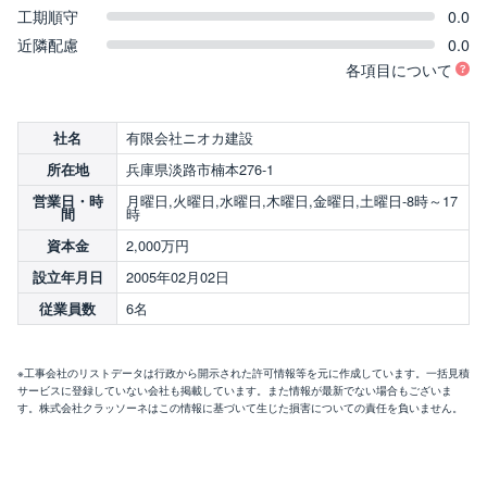
工期順守
0.0
近隣配慮
0.0
各項目について
有限会社ニオカ建設
社名
兵庫県淡路市楠本276-1
所在地
月曜日,火曜日,水曜日,木曜日,金曜日,土曜日-8時～17
営業日・時
時
間
2,000万円
資本金
2005年02月02日
設立年月日
6名
従業員数
※工事会社のリストデータは行政から開示された許可情報等を元に作成しています。一括見積
サービスに登録していない会社も掲載しています。また情報が最新でない場合もございま
す。株式会社クラッソーネはこの情報に基づいて生じた損害についての責任を負いません。