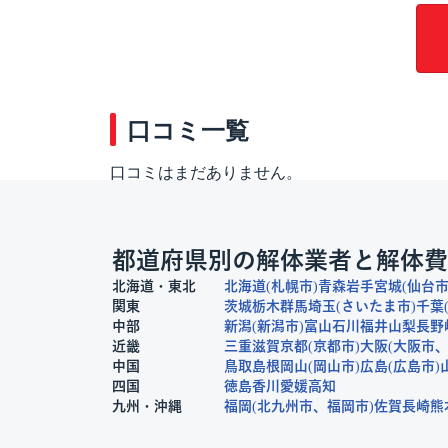
口コミ一覧
口コミはまだありません。
都道府県別の解体業者と解体費
北海道・東北
北海道
札幌市
青森
岩手
宮城
仙台
関東
茨城
栃木
群馬
埼玉
さいたま市
千葉
中部
新潟
新潟市
富山
石川
福井
山梨
長野
近畿
三重
滋賀
京都
京都市
大阪
大阪市
中国
鳥取
島根
岡山
岡山市
広島
広島市
四国
徳島
香川
愛媛
高知
九州・沖縄
福岡
北九州市
福岡市
佐賀
長崎
熊