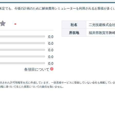
未定でも、今後の計画のために解体費用シミュレーターを利用されるお客様が多く
-
二光技建株式会
社名
福井県敦賀市舞崎町2
所在地
0.0
0.0
0.0
0.0
0.0
各項目について
開示された許可情報等を元に作成しています。一括見積サービスに登録していない会社も掲載してい
情報に基づいて生じた損害についての責任を負いません。