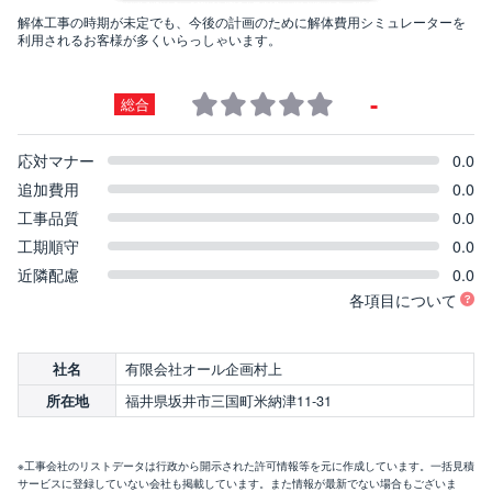
解体工事の時期が未定でも、今後の計画のために解体費用シミュレーターを
利用されるお客様が多くいらっしゃいます。
-
総合
応対マナー
0.0
追加費用
0.0
工事品質
0.0
工期順守
0.0
近隣配慮
0.0
各項目について
有限会社オール企画村上
社名
福井県坂井市三国町米納津11-31
所在地
※工事会社のリストデータは行政から開示された許可情報等を元に作成しています。一括見積
サービスに登録していない会社も掲載しています。また情報が最新でない場合もございま