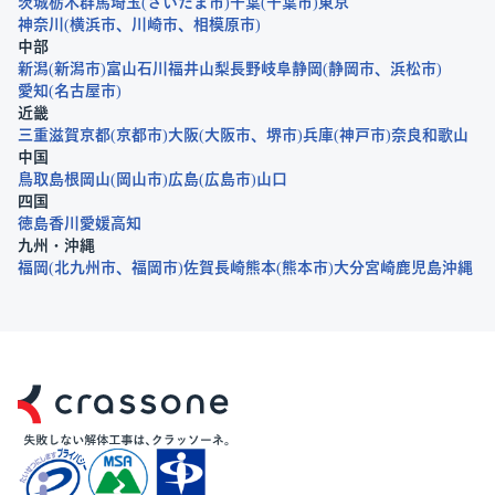
茨城
栃木
群馬
埼玉
さいたま市
千葉
千葉市
東京
神奈川
横浜市
川崎市
相模原市
中部
新潟
新潟市
富山
石川
福井
山梨
長野
岐阜
静岡
静岡市
浜松市
愛知
名古屋市
近畿
三重
滋賀
京都
京都市
大阪
大阪市
堺市
兵庫
神戸市
奈良
和歌山
中国
鳥取
島根
岡山
岡山市
広島
広島市
山口
四国
徳島
香川
愛媛
高知
九州・沖縄
福岡
北九州市
福岡市
佐賀
長崎
熊本
熊本市
大分
宮崎
鹿児島
沖縄