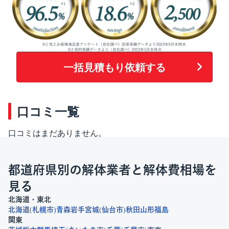
一括見積もり依頼する
口コミ一覧
口コミはまだありません。
都道府県別の解体業者と解体費相場を
見る
北海道・東北
北海道
札幌市
青森
岩手
宮城
仙台市
秋田
山形
福島
関東