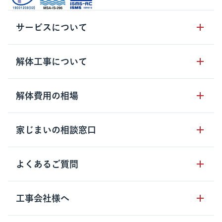
サービスについて
サービスの流れ
解体工事について
サービスのメリット
解体工事の基礎知識
解体費用の相場
クラッソーネの自治体連携
解体工事に関わる法律
解体工事会社の特徴
木造住宅の相場
家じまいの相談窓口
用語集
無料ご相談窓口
鉄骨造住宅の相場
解体工事の流れ
運営会社について
家じまいの相談窓口
よくあるご質問
RC造住宅の相場
解体費用の見方
安心保証パックについて
アパート・長屋の相場
土地活用の種類
クラッソーネの利用方法
工事会社様へ
お客さまの声
ビル・マンションの相場
大型物件の解体工事
工事の進め方
空き家の処分を検討のお客様へ