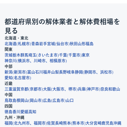
都道府県別の解体業者と解体費相場を
見る
北海道・東北
北海道
札幌市
青森
岩手
宮城
仙台市
秋田
山形
福島
関東
茨城
栃木
群馬
埼玉
さいたま市
千葉
千葉市
東京
神奈川
横浜市
川崎市
相模原市
中部
新潟
新潟市
富山
石川
福井
山梨
長野
岐阜
静岡
静岡市
浜松市
愛知
名古屋市
近畿
三重
滋賀
京都
京都市
大阪
大阪市
堺市
兵庫
神戸市
奈良
和歌山
中国
鳥取
島根
岡山
岡山市
広島
広島市
山口
四国
徳島
香川
愛媛
高知
九州・沖縄
福岡
北九州市
福岡市
佐賀
長崎
熊本
熊本市
大分
宮崎
鹿児島
沖縄