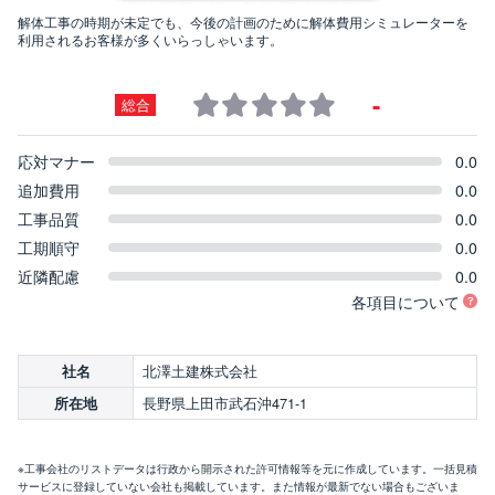
解体工事の時期が未定でも、今後の計画のために解体費用シミュレーターを
利用されるお客様が多くいらっしゃいます。
-
総合
応対マナー
0.0
追加費用
0.0
工事品質
0.0
工期順守
0.0
近隣配慮
0.0
各項目について
北澤土建株式会社
社名
長野県上田市武石沖471-1
所在地
※工事会社のリストデータは行政から開示された許可情報等を元に作成しています。一括見積
サービスに登録していない会社も掲載しています。また情報が最新でない場合もございま