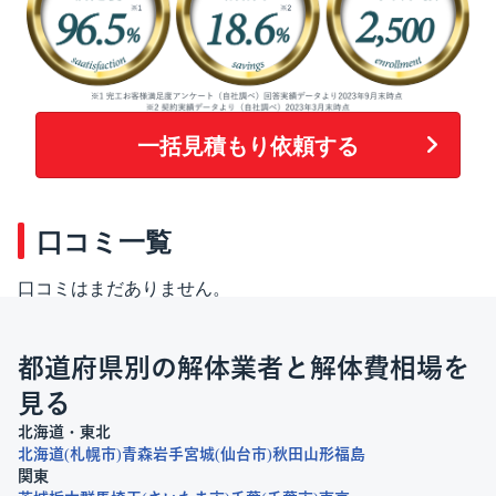
一括見積もり依頼する
口コミ一覧
口コミはまだありません。
都道府県別の解体業者と解体費相場を
見る
北海道・東北
北海道
札幌市
青森
岩手
宮城
仙台市
秋田
山形
福島
関東