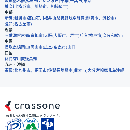
茨城
栃木
群馬
埼玉
さいたま市
千葉
千葉市
東京
神奈川
横浜市
川崎市
相模原市
中部
新潟
新潟市
富山
石川
福井
山梨
長野
岐阜
静岡
静岡市
浜松市
愛知
名古屋市
近畿
三重
滋賀
京都
京都市
大阪
大阪市
堺市
兵庫
神戸市
奈良
和歌山
中国
鳥取
島根
岡山
岡山市
広島
広島市
山口
四国
徳島
香川
愛媛
高知
九州・沖縄
福岡
北九州市
福岡市
佐賀
長崎
熊本
熊本市
大分
宮崎
鹿児島
沖縄