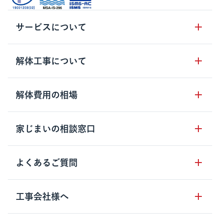
サービスについて
サービスの流れ
解体工事について
サービスのメリット
解体工事の基礎知識
解体費用の相場
クラッソーネの自治体連携
解体工事に関わる法律
解体工事会社の特徴
木造住宅の相場
家じまいの相談窓口
用語集
無料ご相談窓口
鉄骨造住宅の相場
解体工事の流れ
運営会社について
家じまいの相談窓口
よくあるご質問
RC造住宅の相場
解体費用の見方
安心保証パックについて
アパート・長屋の相場
土地活用の種類
クラッソーネの利用方法
工事会社様へ
お客さまの声
ビル・マンションの相場
大型物件の解体工事
工事の進め方
空き家の処分を検討のお客様へ