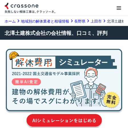
ホーム
地域別の解体業者と相場情報
長野県
上田市
北澤土建株
北澤土建株式会社の会社情報、口コミ、評判