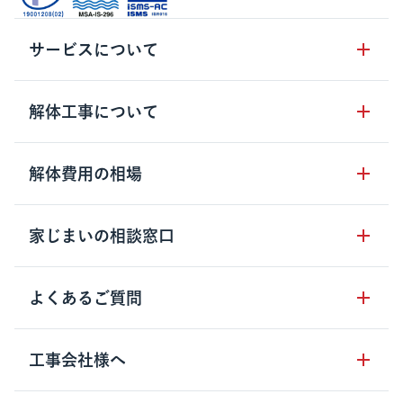
サービスについて
サービスの流れ
解体工事について
サービスのメリット
解体工事の基礎知識
解体費用の相場
クラッソーネの自治体連携
解体工事に関わる法律
解体工事会社の特徴
木造住宅の相場
家じまいの相談窓口
用語集
無料ご相談窓口
鉄骨造住宅の相場
解体工事の流れ
運営会社について
家じまいの相談窓口
よくあるご質問
RC造住宅の相場
解体費用の見方
安心保証パックについて
アパート・長屋の相場
土地活用の種類
クラッソーネの利用方法
工事会社様へ
お客さまの声
ビル・マンションの相場
大型物件の解体工事
工事の進め方
空き家の処分を検討のお客様へ