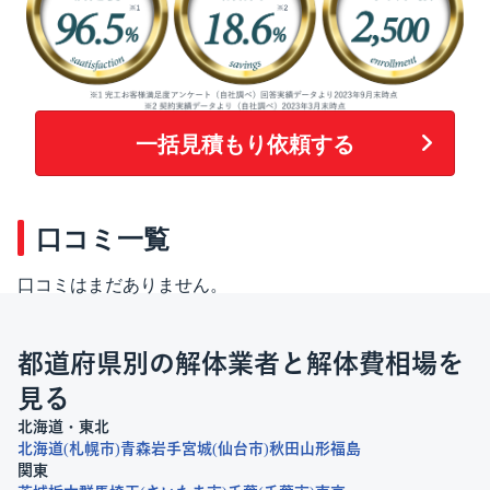
一括見積もり依頼する
口コミ一覧
口コミはまだありません。
都道府県別の解体業者と解体費相場を
見る
北海道・東北
北海道
札幌市
青森
岩手
宮城
仙台市
秋田
山形
福島
関東