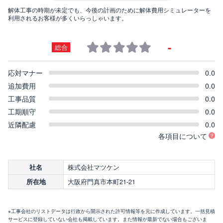
解体工事の時期が未定でも、今後の計画のために解体費用シミュレーターを
利用されるお客様が多くいらっしゃいます。
-
総合
応対マナー
0.0
追加費用
0.0
工事品質
0.0
工期順守
0.0
近隣配慮
0.0
各項目について
株式会社マツケン
社名
大阪府門真市本町21-21
所在地
※工事会社のリストデータは行政から開示された許可情報等を元に作成しています。一括見積
サービスに登録していない会社も掲載しています。また情報が最新でない場合もございま