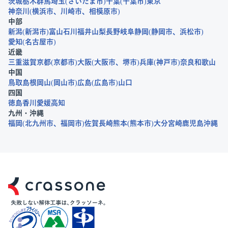
茨城
栃木
群馬
埼玉
さいたま市
千葉
千葉市
東京
神奈川
横浜市
川崎市
相模原市
中部
新潟
新潟市
富山
石川
福井
山梨
長野
岐阜
静岡
静岡市
浜松市
愛知
名古屋市
近畿
三重
滋賀
京都
京都市
大阪
大阪市
堺市
兵庫
神戸市
奈良
和歌山
中国
鳥取
島根
岡山
岡山市
広島
広島市
山口
四国
徳島
香川
愛媛
高知
九州・沖縄
福岡
北九州市
福岡市
佐賀
長崎
熊本
熊本市
大分
宮崎
鹿児島
沖縄