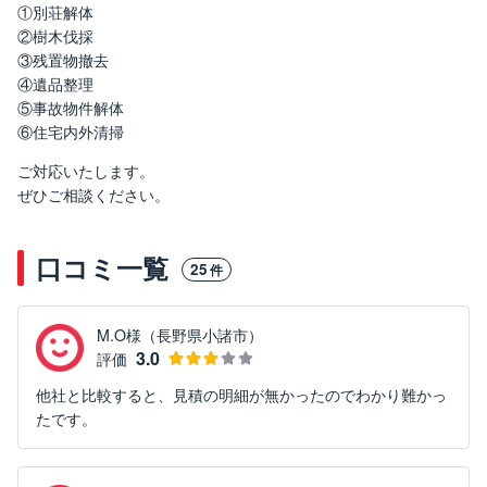
①別荘解体
②樹木伐採
③残置物撤去
④遺品整理
⑤事故物件解体
⑥住宅内外清掃
ご対応いたします。
ぜひご相談ください。
口コミ一覧
25
件
M.O様（長野県小諸市）
3.0
評価
他社と比較すると、見積の明細が無かったのでわかり難かっ
たです。