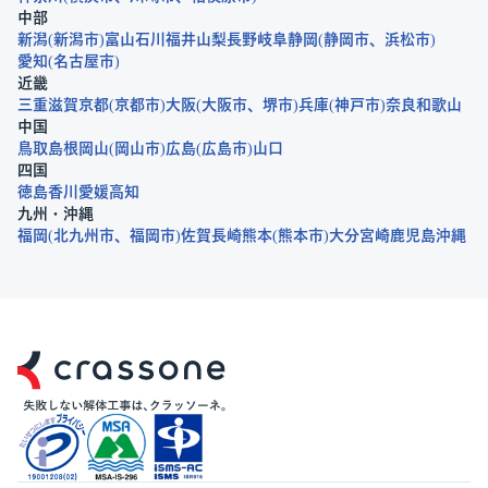
中部
新潟
新潟市
富山
石川
福井
山梨
長野
岐阜
静岡
静岡市
浜松市
愛知
名古屋市
近畿
三重
滋賀
京都
京都市
大阪
大阪市
堺市
兵庫
神戸市
奈良
和歌山
中国
鳥取
島根
岡山
岡山市
広島
広島市
山口
四国
徳島
香川
愛媛
高知
九州・沖縄
福岡
北九州市
福岡市
佐賀
長崎
熊本
熊本市
大分
宮崎
鹿児島
沖縄