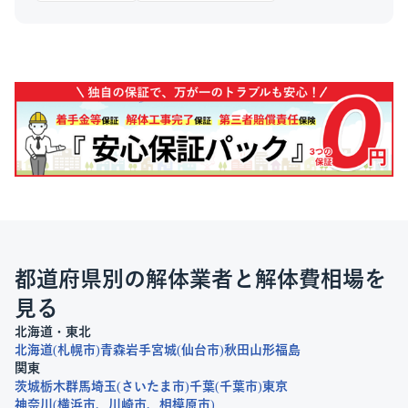
都道府県別の解体業者と解体費相場を
見る
北海道・東北
北海道
札幌市
青森
岩手
宮城
仙台市
秋田
山形
福島
関東
茨城
栃木
群馬
埼玉
さいたま市
千葉
千葉市
東京
神奈川
横浜市
川崎市
相模原市