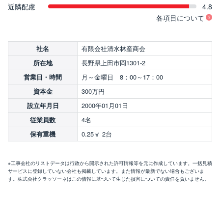
近隣配慮
4.8
各項目について
有限会社清水林産商会
社名
長野県上田市岡1301-2
所在地
月～金曜日 8：00～17：00
営業日・時間
300万円
資本金
2000年01月01日
設立年月日
4名
従業員数
0.25㎥ 2台
保有重機
※工事会社のリストデータは行政から開示された許可情報等を元に作成しています。一括見積
サービスに登録していない会社も掲載しています。また情報が最新でない場合もございま
す。株式会社クラッソーネはこの情報に基づいて生じた損害についての責任を負いません。