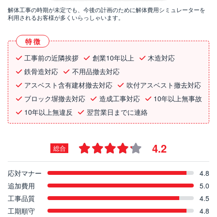
解体工事の時期が未定でも、今後の計画のために解体費用シミュレーターを
利用されるお客様が多くいらっしゃいます。
特徴
工事前の近隣挨拶
創業10年以上
木造対応
鉄骨造対応
不用品撤去対応
アスベスト含有建材撤去対応
吹付アスベスト撤去対応
ブロック塀撤去対応
造成工事対応
10年以上無事故
10年以上無違反
翌営業日までに連絡
4.2
総合
応対マナー
4.8
追加費用
5.0
工事品質
4.5
工期順守
4.8