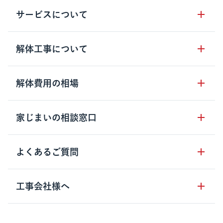
サービスについて
サービスの流れ
解体工事について
サービスのメリット
解体工事の基礎知識
解体費用の相場
クラッソーネの自治体連携
解体工事に関わる法律
解体工事会社の特徴
木造住宅の相場
家じまいの相談窓口
用語集
無料ご相談窓口
鉄骨造住宅の相場
解体工事の流れ
運営会社について
家じまいの相談窓口
よくあるご質問
RC造住宅の相場
解体費用の見方
安心保証パックについて
アパート・長屋の相場
土地活用の種類
クラッソーネの利用方法
工事会社様へ
お客さまの声
ビル・マンションの相場
大型物件の解体工事
工事の進め方
空き家の処分を検討のお客様へ
店舗・工場の相場
登録をご希望の工事会社様
セミナー
費用・見積り・税金