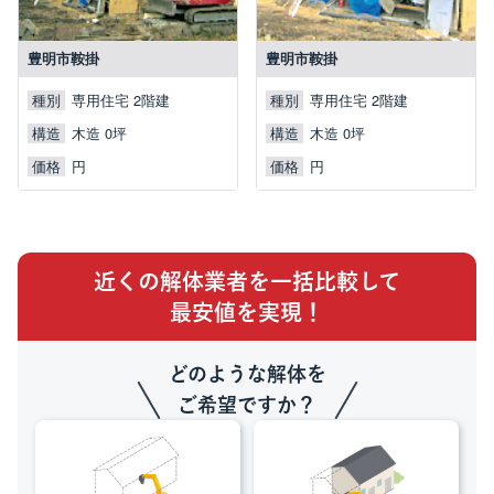
豊明市鞍掛
豊明市鞍掛
種別
種別
専用住宅 2階建
専用住宅 2階建
構造
構造
木造 0坪
木造 0坪
価格
価格
円
円
近くの解体業者を一括比較して
最安値を実現！
どのような解体を
ご希望ですか？