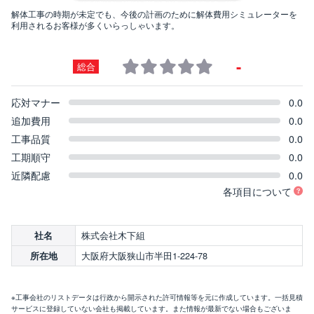
解体工事の時期が未定でも、今後の計画のために解体費用シミュレーターを
利用されるお客様が多くいらっしゃいます。
-
総合
応対マナー
0.0
追加費用
0.0
工事品質
0.0
工期順守
0.0
近隣配慮
0.0
各項目について
株式会社木下組
社名
大阪府大阪狭山市半田1-224-78
所在地
※工事会社のリストデータは行政から開示された許可情報等を元に作成しています。一括見積
サービスに登録していない会社も掲載しています。また情報が最新でない場合もございま