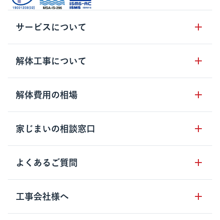
サービスについて
サービスの流れ
解体工事について
サービスのメリット
解体工事の基礎知識
解体費用の相場
クラッソーネの自治体連携
解体工事に関わる法律
解体工事会社の特徴
木造住宅の相場
家じまいの相談窓口
用語集
無料ご相談窓口
鉄骨造住宅の相場
解体工事の流れ
運営会社について
家じまいの相談窓口
よくあるご質問
RC造住宅の相場
解体費用の見方
安心保証パックについて
アパート・長屋の相場
土地活用の種類
クラッソーネの利用方法
工事会社様へ
お客さまの声
ビル・マンションの相場
大型物件の解体工事
工事の進め方
空き家の処分を検討のお客様へ