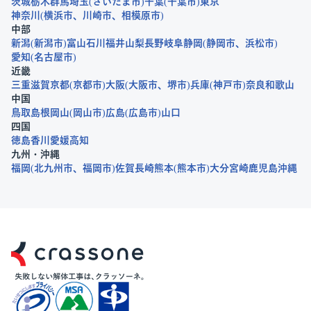
茨城
栃木
群馬
埼玉
さいたま市
千葉
千葉市
東京
神奈川
横浜市
川崎市
相模原市
中部
新潟
新潟市
富山
石川
福井
山梨
長野
岐阜
静岡
静岡市
浜松市
愛知
名古屋市
近畿
三重
滋賀
京都
京都市
大阪
大阪市
堺市
兵庫
神戸市
奈良
和歌山
中国
鳥取
島根
岡山
岡山市
広島
広島市
山口
四国
徳島
香川
愛媛
高知
九州・沖縄
福岡
北九州市
福岡市
佐賀
長崎
熊本
熊本市
大分
宮崎
鹿児島
沖縄