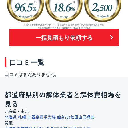
一括見積もり依頼する
口コミ一覧
口コミはまだありません。
都道府県別の解体業者と解体費相場を
見る
北海道・東北
北海道
札幌市
青森
岩手
宮城
仙台市
秋田
山形
福島
関東