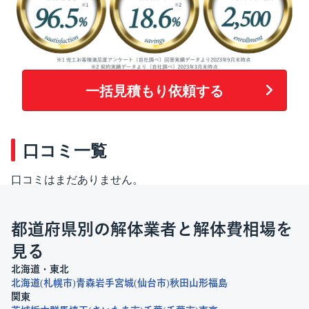
一括見積もり依頼する
口コミ一覧
口コミはまだありません。
都道府県別の解体業者と解体費相場を
見る
北海道・東北
北海道
札幌市
青森
岩手
宮城
仙台市
秋田
山形
福島
関東