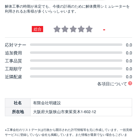
解体工事の時期が未定でも、今後の計画のために解体費用シミュレーターを
利用されるお客様が多くいらっしゃいます。
-
総合
応対マナー
0.0
追加費用
0.0
工事品質
0.0
工期順守
0.0
近隣配慮
0.0
各項目について
有限会社明建設
社名
大阪府大阪狭山市東茱萸木1-602-12
所在地
※工事会社のリストデータは行政から開示された許可情報等を元に作成しています。一括見積
サービスに登録していない会社も掲載しています。また情報が最新でない場合もございま