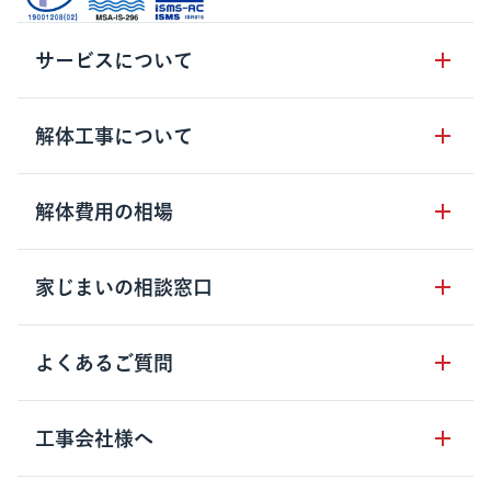
サービスについて
サービスの流れ
解体工事について
サービスのメリット
解体工事の基礎知識
解体費用の相場
クラッソーネの自治体連携
解体工事に関わる法律
解体工事会社の特徴
木造住宅の相場
家じまいの相談窓口
用語集
無料ご相談窓口
鉄骨造住宅の相場
解体工事の流れ
運営会社について
家じまいの相談窓口
よくあるご質問
RC造住宅の相場
解体費用の見方
安心保証パックについて
アパート・長屋の相場
土地活用の種類
クラッソーネの利用方法
工事会社様へ
お客さまの声
ビル・マンションの相場
大型物件の解体工事
工事の進め方
空き家の処分を検討のお客様へ