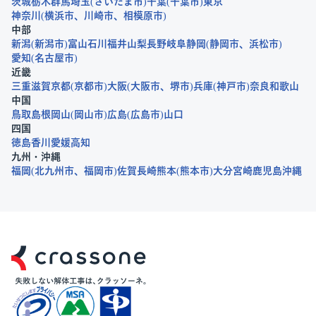
茨城
栃木
群馬
埼玉
さいたま市
千葉
千葉市
東京
神奈川
横浜市
川崎市
相模原市
中部
新潟
新潟市
富山
石川
福井
山梨
長野
岐阜
静岡
静岡市
浜松市
愛知
名古屋市
近畿
三重
滋賀
京都
京都市
大阪
大阪市
堺市
兵庫
神戸市
奈良
和歌山
中国
鳥取
島根
岡山
岡山市
広島
広島市
山口
四国
徳島
香川
愛媛
高知
九州・沖縄
福岡
北九州市
福岡市
佐賀
長崎
熊本
熊本市
大分
宮崎
鹿児島
沖縄