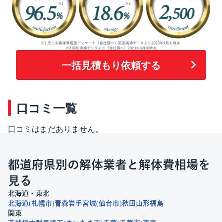
一括見積もり依頼する
口コミ一覧
口コミはまだありません。
都道府県別の解体業者と解体費相場を
見る
北海道・東北
北海道
札幌市
青森
岩手
宮城
仙台市
秋田
山形
福島
関東