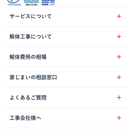
サービスについて
サービスの流れ
解体工事について
サービスのメリット
解体工事の基礎知識
解体費用の相場
クラッソーネの自治体連携
解体工事に関わる法律
解体工事会社の特徴
木造住宅の相場
家じまいの相談窓口
用語集
無料ご相談窓口
鉄骨造住宅の相場
解体工事の流れ
運営会社について
家じまいの相談窓口
よくあるご質問
RC造住宅の相場
解体費用の見方
安心保証パックについて
アパート・長屋の相場
土地活用の種類
クラッソーネの利用方法
工事会社様へ
お客さまの声
ビル・マンションの相場
大型物件の解体工事
工事の進め方
空き家の処分を検討のお客様へ