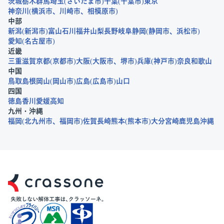
茨城
栃木
群馬
埼玉
さいたま市
千葉
千葉市
東京
神奈川
横浜市
川崎市
相模原市
中部
新潟
新潟市
富山
石川
福井
山梨
長野
岐阜
静岡
静岡市
浜松市
愛知
名古屋市
近畿
三重
滋賀
京都
京都市
大阪
大阪市
堺市
兵庫
神戸市
奈良
和歌山
中国
鳥取
島根
岡山
岡山市
広島
広島市
山口
四国
徳島
香川
愛媛
高知
九州・沖縄
福岡
北九州市
福岡市
佐賀
長崎
熊本
熊本市
大分
宮崎
鹿児島
沖縄