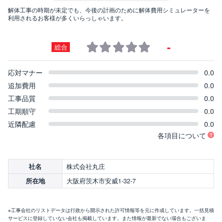
解体工事の時期が未定でも、今後の計画のために解体費用シミュレーターを
利用されるお客様が多くいらっしゃいます。
-
総合
応対マナー
0.0
追加費用
0.0
工事品質
0.0
工期順守
0.0
近隣配慮
0.0
各項目について
株式会社丸庄
社名
大阪府茨木市安威1-32-7
所在地
※工事会社のリストデータは行政から開示された許可情報等を元に作成しています。一括見積
サービスに登録していない会社も掲載しています。また情報が最新でない場合もございま