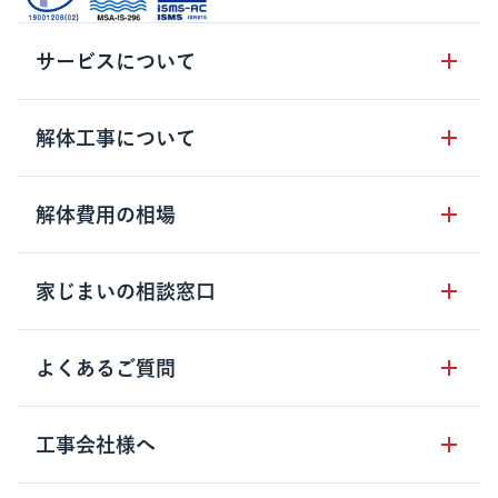
サービスについて
サービスの流れ
解体工事について
サービスのメリット
解体工事の基礎知識
解体費用の相場
クラッソーネの自治体連携
解体工事に関わる法律
解体工事会社の特徴
木造住宅の相場
家じまいの相談窓口
用語集
無料ご相談窓口
鉄骨造住宅の相場
解体工事の流れ
運営会社について
家じまいの相談窓口
よくあるご質問
RC造住宅の相場
解体費用の見方
安心保証パックについて
アパート・長屋の相場
土地活用の種類
クラッソーネの利用方法
工事会社様へ
お客さまの声
ビル・マンションの相場
大型物件の解体工事
工事の進め方
空き家の処分を検討のお客様へ