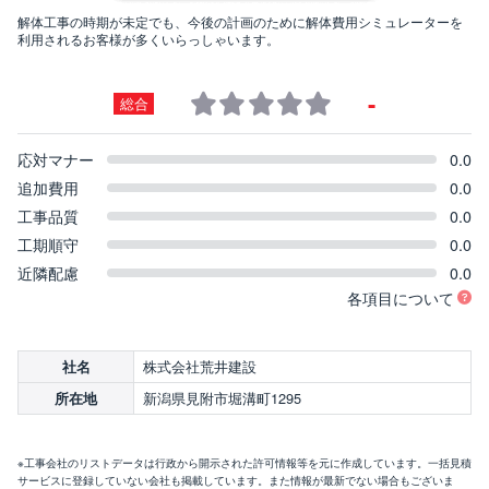
解体工事の時期が未定でも、今後の計画のために解体費用シミュレーターを
利用されるお客様が多くいらっしゃいます。
-
総合
応対マナー
0.0
追加費用
0.0
工事品質
0.0
工期順守
0.0
近隣配慮
0.0
各項目について
株式会社荒井建設
社名
新潟県見附市堀溝町1295
所在地
※工事会社のリストデータは行政から開示された許可情報等を元に作成しています。一括見積
サービスに登録していない会社も掲載しています。また情報が最新でない場合もございま