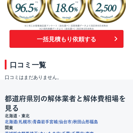
一括見積もり依頼する
口コミ一覧
口コミはまだありません。
都道府県別の解体業者と解体費相場を
見る
北海道・東北
北海道
札幌市
青森
岩手
宮城
仙台市
秋田
山形
福島
関東