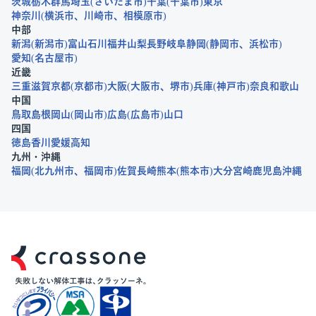
茨城
栃木
群馬
埼玉
さいたま市
千葉
千葉市
東京
神奈川
横浜市
川崎市
相模原市
中部
新潟
新潟市
富山
石川
福井
山梨
長野
岐阜
静岡
静岡市
浜松市
愛知
名古屋市
近畿
三重
滋賀
京都
京都市
大阪
大阪市
堺市
兵庫
神戸市
奈良
和歌山
中国
鳥取
島根
岡山
岡山市
広島
広島市
山口
四国
徳島
香川
愛媛
高知
九州・沖縄
福岡
北九州市
福岡市
佐賀
長崎
熊本
熊本市
大分
宮崎
鹿児島
沖縄