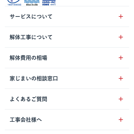
サービスについて
サービスの流れ
解体工事について
サービスのメリット
解体工事の基礎知識
解体費用の相場
クラッソーネの自治体連携
解体工事に関わる法律
解体工事会社の特徴
木造住宅の相場
家じまいの相談窓口
用語集
無料ご相談窓口
鉄骨造住宅の相場
解体工事の流れ
運営会社について
家じまいの相談窓口
よくあるご質問
RC造住宅の相場
解体費用の見方
安心保証パックについて
アパート・長屋の相場
土地活用の種類
クラッソーネの利用方法
工事会社様へ
お客さまの声
ビル・マンションの相場
大型物件の解体工事
工事の進め方
空き家の処分を検討のお客様へ