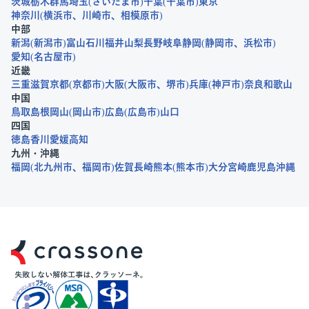
茨城
栃木
群馬
埼玉
さいたま市
千葉
千葉市
東京
神奈川
横浜市
川崎市
相模原市
中部
新潟
新潟市
富山
石川
福井
山梨
長野
岐阜
静岡
静岡市
浜松市
愛知
名古屋市
近畿
三重
滋賀
京都
京都市
大阪
大阪市
堺市
兵庫
神戸市
奈良
和歌山
中国
鳥取
島根
岡山
岡山市
広島
広島市
山口
四国
徳島
香川
愛媛
高知
九州・沖縄
福岡
北九州市
福岡市
佐賀
長崎
熊本
熊本市
大分
宮崎
鹿児島
沖縄