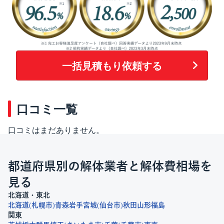
一括見積もり依頼する
口コミ一覧
口コミはまだありません。
都道府県別の解体業者と解体費相場を
見る
北海道・東北
北海道
札幌市
青森
岩手
宮城
仙台市
秋田
山形
福島
関東