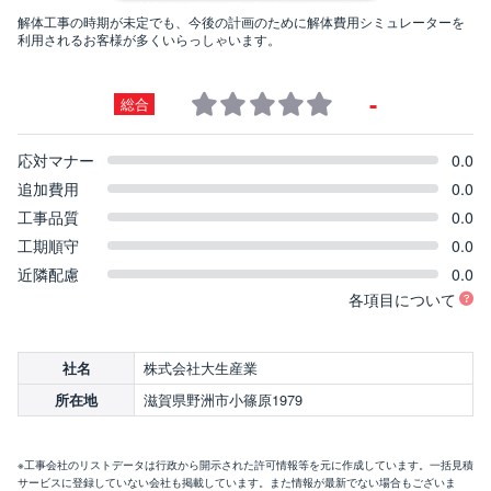
解体工事の時期が未定でも、今後の計画のために解体費用シミュレーターを
利用されるお客様が多くいらっしゃいます。
-
総合
応対マナー
0.0
追加費用
0.0
工事品質
0.0
工期順守
0.0
近隣配慮
0.0
各項目について
株式会社大生産業
社名
滋賀県野洲市小篠原1979
所在地
※工事会社のリストデータは行政から開示された許可情報等を元に作成しています。一括見積
サービスに登録していない会社も掲載しています。また情報が最新でない場合もございま