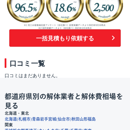
一括見積もり依頼する
口コミ一覧
口コミはまだありません。
都道府県別の解体業者と解体費相場を
見る
北海道・東北
北海道
札幌市
青森
岩手
宮城
仙台市
秋田
山形
福島
関東