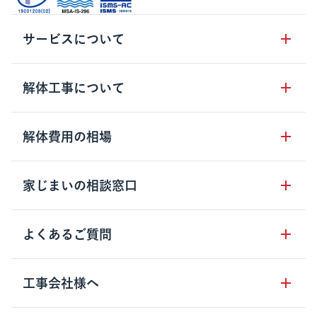
サービスについて
サービスの流れ
解体工事について
サービスのメリット
解体工事の基礎知識
解体費用の相場
クラッソーネの自治体連携
解体工事に関わる法律
解体工事会社の特徴
木造住宅の相場
家じまいの相談窓口
用語集
無料ご相談窓口
鉄骨造住宅の相場
解体工事の流れ
運営会社について
家じまいの相談窓口
よくあるご質問
RC造住宅の相場
解体費用の見方
安心保証パックについて
アパート・長屋の相場
土地活用の種類
クラッソーネの利用方法
工事会社様へ
お客さまの声
ビル・マンションの相場
大型物件の解体工事
工事の進め方
空き家の処分を検討のお客様へ