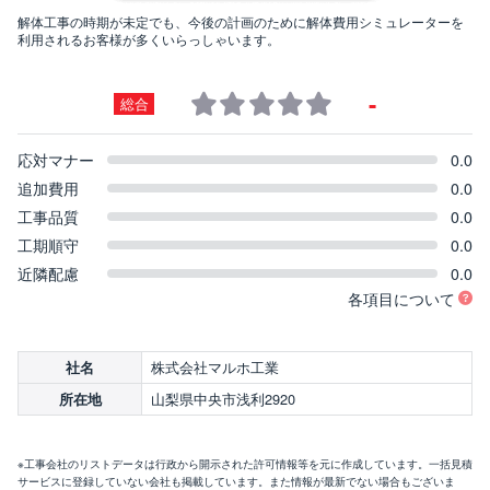
解体工事の時期が未定でも、今後の計画のために解体費用シミュレーターを
利用されるお客様が多くいらっしゃいます。
-
総合
応対マナー
0.0
追加費用
0.0
工事品質
0.0
工期順守
0.0
近隣配慮
0.0
各項目について
株式会社マルホ工業
社名
山梨県中央市浅利2920
所在地
※工事会社のリストデータは行政から開示された許可情報等を元に作成しています。一括見積
サービスに登録していない会社も掲載しています。また情報が最新でない場合もございま