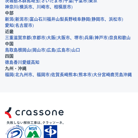
茨城
栃木
群馬
埼玉
さいたま市
千葉
千葉市
東京
神奈川
横浜市
川崎市
相模原市
中部
新潟
新潟市
富山
石川
福井
山梨
長野
岐阜
静岡
静岡市
浜松市
愛知
名古屋市
近畿
三重
滋賀
京都
京都市
大阪
大阪市
堺市
兵庫
神戸市
奈良
和歌山
中国
鳥取
島根
岡山
岡山市
広島
広島市
山口
四国
徳島
香川
愛媛
高知
九州・沖縄
福岡
北九州市
福岡市
佐賀
長崎
熊本
熊本市
大分
宮崎
鹿児島
沖縄