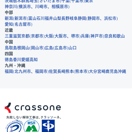
茨城
栃木
群馬
埼玉
さいたま市
千葉
千葉市
東京
神奈川
横浜市
川崎市
相模原市
中部
新潟
新潟市
富山
石川
福井
山梨
長野
岐阜
静岡
静岡市
浜松市
愛知
名古屋市
近畿
三重
滋賀
京都
京都市
大阪
大阪市
堺市
兵庫
神戸市
奈良
和歌山
中国
鳥取
島根
岡山
岡山市
広島
広島市
山口
四国
徳島
香川
愛媛
高知
九州・沖縄
福岡
北九州市
福岡市
佐賀
長崎
熊本
熊本市
大分
宮崎
鹿児島
沖縄