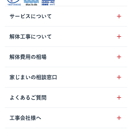
サービスについて
サービスの流れ
解体工事について
サービスのメリット
解体工事の基礎知識
解体費用の相場
クラッソーネの自治体連携
解体工事に関わる法律
解体工事会社の特徴
木造住宅の相場
家じまいの相談窓口
用語集
無料ご相談窓口
鉄骨造住宅の相場
解体工事の流れ
運営会社について
家じまいの相談窓口
よくあるご質問
RC造住宅の相場
解体費用の見方
安心保証パックについて
アパート・長屋の相場
土地活用の種類
クラッソーネの利用方法
工事会社様へ
お客さまの声
ビル・マンションの相場
大型物件の解体工事
工事の進め方
空き家の処分を検討のお客様へ