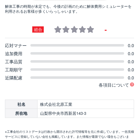
解体工事の時期が未定でも、今後の計画のために解体費用シミュレーターを
利用されるお客様が多くいらっしゃいます。
-
総合
応対マナー
0.0
追加費用
0.0
工事品質
0.0
工期順守
0.0
近隣配慮
0.0
各項目について
株式会社北原工業
社名
山梨県中央市西新居143-3
所在地
※工事会社のリストデータは行政から開示された許可情報等を元に作成しています。一括見積
サービスに登録していない会社も掲載しています。また情報が最新でない場合もございま