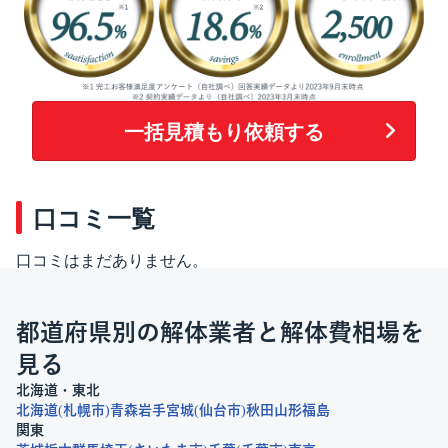
一括見積もり依頼する
口コミ一覧
口コミはまだありません。
都道府県別の解体業者と解体費相場を
見る
北海道・東北
北海道
札幌市
青森
岩手
宮城
仙台市
秋田
山形
福島
関東