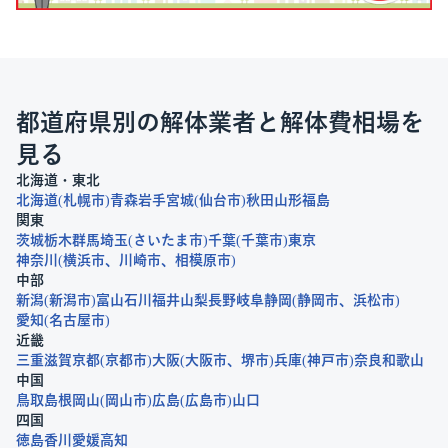
都道府県別の解体業者と解体費相場を
見る
北海道・東北
北海道
札幌市
青森
岩手
宮城
仙台市
秋田
山形
福島
関東
茨城
栃木
群馬
埼玉
さいたま市
千葉
千葉市
東京
神奈川
横浜市
川崎市
相模原市
中部
新潟
新潟市
富山
石川
福井
山梨
長野
岐阜
静岡
静岡市
浜松市
愛知
名古屋市
近畿
三重
滋賀
京都
京都市
大阪
大阪市
堺市
兵庫
神戸市
奈良
和歌山
中国
鳥取
島根
岡山
岡山市
広島
広島市
山口
四国
徳島
香川
愛媛
高知