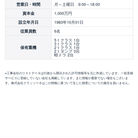
月～土曜日 9:00～18:00
営業日・時間
1,000万円
資本金
1983年10月01日
設立年月日
6名
従業員数
5ｔクラス 1台
3ｔクラス 1台
2ｔクラス 1台
保有重機
2ｔダンプ 3台
軽トラ 2台
※工事会社のリストデータは行政から開示された許可情報等を元に作成しています。一括見積
サービスに登録していない会社も掲載しています。また情報が最新でない場合もございま
す。株式会社クラッソーネはこの情報に基づいて生じた損害についての責任を負いません。