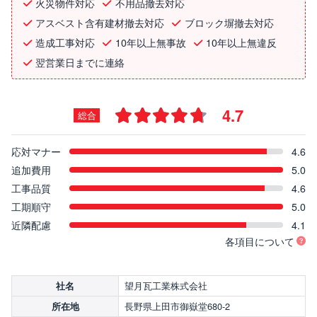
火災物件対応
不用品撤去対応
アスベスト含有建材撤去対応
ブロック塀撤去対応
造成工事対応
10年以上無事故
10年以上無違反
翌営業日までに連絡
4.7
総合
応対マナー
4.6
追加費用
5.0
工事品質
4.6
工期順守
5.0
近隣配慮
4.1
各項目について
望月瓦工業株式会社
社名
長野県上田市御嶽堂680-2
所在地