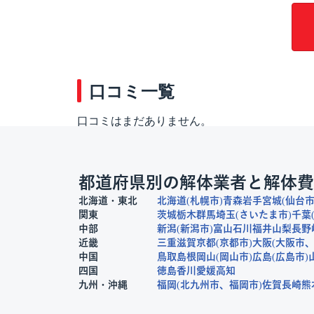
口コミ一覧
口コミはまだありません。
都道府県別の解体業者と解体費
北海道・東北
北海道
札幌市
青森
岩手
宮城
仙台
関東
茨城
栃木
群馬
埼玉
さいたま市
千葉
中部
新潟
新潟市
富山
石川
福井
山梨
長野
近畿
三重
滋賀
京都
京都市
大阪
大阪市
中国
鳥取
島根
岡山
岡山市
広島
広島市
四国
徳島
香川
愛媛
高知
九州・沖縄
福岡
北九州市
福岡市
佐賀
長崎
熊