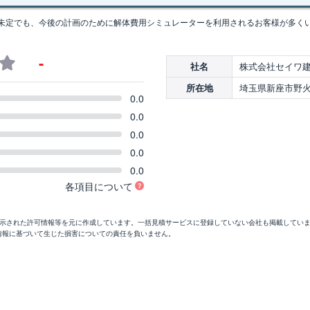
未定でも、今後の計画のために解体費用シミュレーターを利用されるお客様が多く
-
株式会社セイワ
社名
埼玉県新座市野火止3
所在地
0.0
0.0
0.0
0.0
0.0
各項目について
開示された許可情報等を元に作成しています。一括見積サービスに登録していない会社も掲載してい
情報に基づいて生じた損害についての責任を負いません。