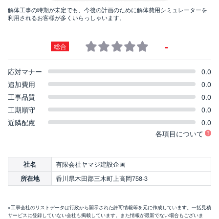
解体工事の時期が未定でも、今後の計画のために解体費用シミュレーターを
利用されるお客様が多くいらっしゃいます。
-
総合
応対マナー
0.0
追加費用
0.0
工事品質
0.0
工期順守
0.0
近隣配慮
0.0
各項目について
有限会社ヤマジ建設企画
社名
香川県木田郡三木町上高岡758-3
所在地
※工事会社のリストデータは行政から開示された許可情報等を元に作成しています。一括見積
サービスに登録していない会社も掲載しています。また情報が最新でない場合もございま