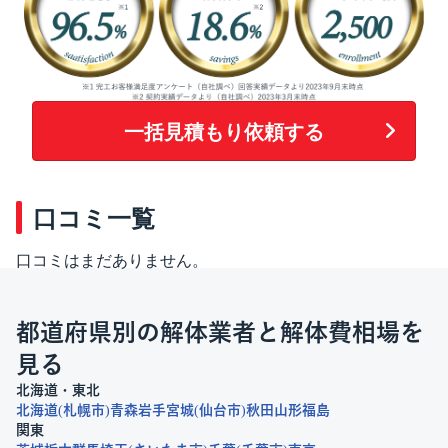
一括見積もり依頼する
口コミ一覧
口コミはまだありません。
都道府県別の解体業者と解体費相場を
見る
北海道・東北
北海道
札幌市
青森
岩手
宮城
仙台市
秋田
山形
福島
関東