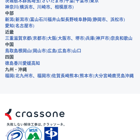
茨城
栃木
群馬
埼玉
さいたま市
千葉
千葉市
東京
神奈川
横浜市
川崎市
相模原市
中部
新潟
新潟市
富山
石川
福井
山梨
長野
岐阜
静岡
静岡市
浜松市
愛知
名古屋市
近畿
三重
滋賀
京都
京都市
大阪
大阪市
堺市
兵庫
神戸市
奈良
和歌山
中国
鳥取
島根
岡山
岡山市
広島
広島市
山口
四国
徳島
香川
愛媛
高知
九州・沖縄
福岡
北九州市
福岡市
佐賀
長崎
熊本
熊本市
大分
宮崎
鹿児島
沖縄