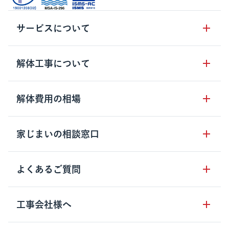
サービスについて
サービスの流れ
解体工事について
サービスのメリット
解体工事の基礎知識
解体費用の相場
クラッソーネの自治体連携
解体工事に関わる法律
解体工事会社の特徴
木造住宅の相場
家じまいの相談窓口
用語集
無料ご相談窓口
鉄骨造住宅の相場
解体工事の流れ
運営会社について
家じまいの相談窓口
よくあるご質問
RC造住宅の相場
解体費用の見方
安心保証パックについて
アパート・長屋の相場
土地活用の種類
クラッソーネの利用方法
工事会社様へ
お客さまの声
ビル・マンションの相場
大型物件の解体工事
工事の進め方
空き家の処分を検討のお客様へ