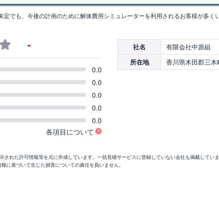
未定でも、今後の計画のために解体費用シミュレーターを利用されるお客様が多く
-
有限会社中原組
社名
香川県木田郡三木町
所在地
0.0
0.0
0.0
0.0
0.0
各項目について
開示された許可情報等を元に作成しています。一括見積サービスに登録していない会社も掲載してい
情報に基づいて生じた損害についての責任を負いません。