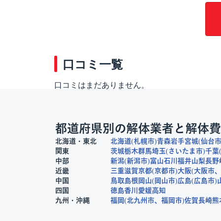
口コミ一覧
口コミはまだありません。
都道府県別の解体業者と解体費
北海道・東北
北海道
札幌市
青森
岩手
宮城
仙台
関東
茨城
栃木
群馬
埼玉
さいたま市
千葉
中部
新潟
新潟市
富山
石川
福井
山梨
長野
近畿
三重
滋賀
京都
京都市
大阪
大阪市
中国
鳥取
島根
岡山
岡山市
広島
広島市
四国
徳島
香川
愛媛
高知
九州・沖縄
福岡
北九州市
福岡市
佐賀
長崎
熊