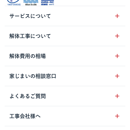
サービスについて
サービスの流れ
解体工事について
サービスのメリット
解体工事の基礎知識
解体費用の相場
クラッソーネの自治体連携
解体工事に関わる法律
解体工事会社の特徴
木造住宅の相場
家じまいの相談窓口
用語集
無料ご相談窓口
鉄骨造住宅の相場
解体工事の流れ
運営会社について
家じまいの相談窓口
よくあるご質問
RC造住宅の相場
解体費用の見方
安心保証パックについて
アパート・長屋の相場
土地活用の種類
クラッソーネの利用方法
工事会社様へ
お客さまの声
ビル・マンションの相場
大型物件の解体工事
工事の進め方
空き家の処分を検討のお客様へ