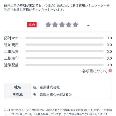
解体工事の時期が未定でも、今後の計画のために解体費用シミュレーターを
利用されるお客様が多くいらっしゃいます。
-
総合
応対マナー
0.0
追加費用
0.0
工事品質
0.0
工期順守
0.0
近隣配慮
0.0
各項目について
新川産業株式会社
社名
香川県坂出市久米町2-5-24
所在地
※工事会社のリストデータは行政から開示された許可情報等を元に作成しています。一括見積
サービスに登録していない会社も掲載しています。また情報が最新でない場合もございま