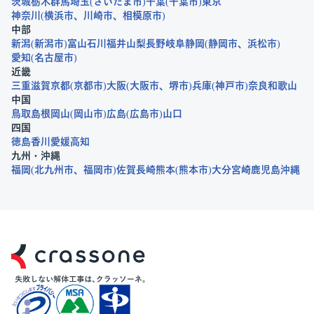
茨城
栃木
群馬
埼玉
さいたま市
千葉
千葉市
東京
神奈川
横浜市
川崎市
相模原市
中部
新潟
新潟市
富山
石川
福井
山梨
長野
岐阜
静岡
静岡市
浜松市
愛知
名古屋市
近畿
三重
滋賀
京都
京都市
大阪
大阪市
堺市
兵庫
神戸市
奈良
和歌山
中国
鳥取
島根
岡山
岡山市
広島
広島市
山口
四国
徳島
香川
愛媛
高知
九州・沖縄
福岡
北九州市
福岡市
佐賀
長崎
熊本
熊本市
大分
宮崎
鹿児島
沖縄