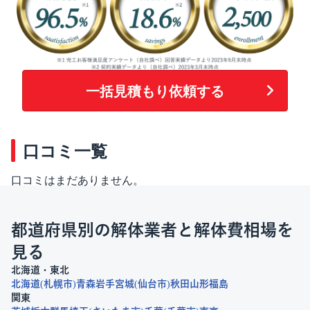
一括見積もり依頼する
口コミ一覧
口コミはまだありません。
都道府県別の解体業者と解体費相場を
見る
北海道・東北
北海道
札幌市
青森
岩手
宮城
仙台市
秋田
山形
福島
関東