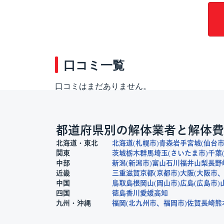
口コミ一覧
口コミはまだありません。
都道府県別の解体業者と解体費
北海道・東北
北海道
札幌市
青森
岩手
宮城
仙台
関東
茨城
栃木
群馬
埼玉
さいたま市
千葉
中部
新潟
新潟市
富山
石川
福井
山梨
長野
近畿
三重
滋賀
京都
京都市
大阪
大阪市
中国
鳥取
島根
岡山
岡山市
広島
広島市
四国
徳島
香川
愛媛
高知
九州・沖縄
福岡
北九州市
福岡市
佐賀
長崎
熊