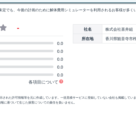
未定でも、今後の計画のために解体費用シミュレーターを利用されるお客様が多く
-
株式会社喜井組
社名
香川県観音寺市柞
所在地
0.0
0.0
0.0
0.0
0.0
各項目について
開示された許可情報等を元に作成しています。一括見積サービスに登録していない会社も掲載してい
情報に基づいて生じた損害についての責任を負いません。