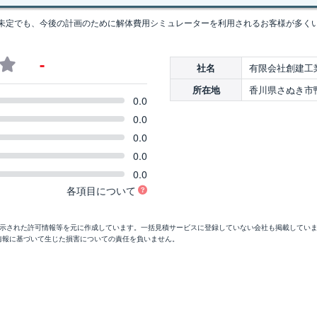
未定でも、今後の計画のために解体費用シミュレーターを利用されるお客様が多く
-
有限会社創建工
社名
香川県さぬき市鴨
所在地
0.0
0.0
0.0
0.0
0.0
各項目について
開示された許可情報等を元に作成しています。一括見積サービスに登録していない会社も掲載してい
情報に基づいて生じた損害についての責任を負いません。