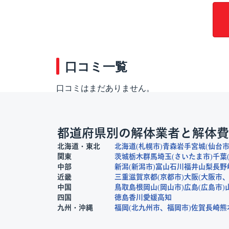
口コミ一覧
口コミはまだありません。
都道府県別の解体業者と解体費
北海道・東北
北海道
札幌市
青森
岩手
宮城
仙台
関東
茨城
栃木
群馬
埼玉
さいたま市
千葉
中部
新潟
新潟市
富山
石川
福井
山梨
長野
近畿
三重
滋賀
京都
京都市
大阪
大阪市
中国
鳥取
島根
岡山
岡山市
広島
広島市
四国
徳島
香川
愛媛
高知
九州・沖縄
福岡
北九州市
福岡市
佐賀
長崎
熊