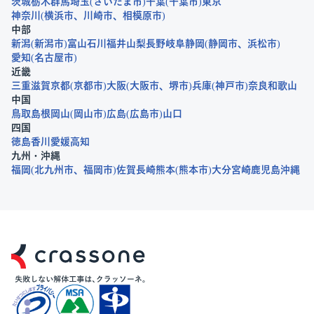
茨城
栃木
群馬
埼玉
さいたま市
千葉
千葉市
東京
神奈川
横浜市
川崎市
相模原市
中部
新潟
新潟市
富山
石川
福井
山梨
長野
岐阜
静岡
静岡市
浜松市
愛知
名古屋市
近畿
三重
滋賀
京都
京都市
大阪
大阪市
堺市
兵庫
神戸市
奈良
和歌山
中国
鳥取
島根
岡山
岡山市
広島
広島市
山口
四国
徳島
香川
愛媛
高知
九州・沖縄
福岡
北九州市
福岡市
佐賀
長崎
熊本
熊本市
大分
宮崎
鹿児島
沖縄