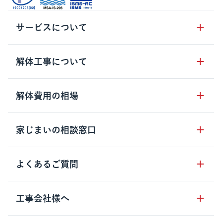
サービスについて
サービスの流れ
解体工事について
サービスのメリット
解体工事の基礎知識
解体費用の相場
クラッソーネの自治体連携
解体工事に関わる法律
解体工事会社の特徴
木造住宅の相場
家じまいの相談窓口
用語集
無料ご相談窓口
鉄骨造住宅の相場
解体工事の流れ
運営会社について
家じまいの相談窓口
よくあるご質問
RC造住宅の相場
解体費用の見方
安心保証パックについて
アパート・長屋の相場
土地活用の種類
クラッソーネの利用方法
工事会社様へ
お客さまの声
ビル・マンションの相場
大型物件の解体工事
工事の進め方
空き家の処分を検討のお客様へ