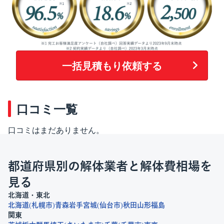
一括見積もり依頼する
口コミ一覧
口コミはまだありません。
都道府県別の解体業者と解体費相場を
見る
北海道・東北
北海道
札幌市
青森
岩手
宮城
仙台市
秋田
山形
福島
関東