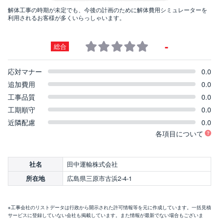
解体工事の時期が未定でも、今後の計画のために解体費用シミュレーターを
利用されるお客様が多くいらっしゃいます。
-
総合
応対マナー
0.0
追加費用
0.0
工事品質
0.0
工期順守
0.0
近隣配慮
0.0
各項目について
田中運輸株式会社
社名
広島県三原市古浜2-4-1
所在地
※工事会社のリストデータは行政から開示された許可情報等を元に作成しています。一括見積
サービスに登録していない会社も掲載しています。また情報が最新でない場合もございま