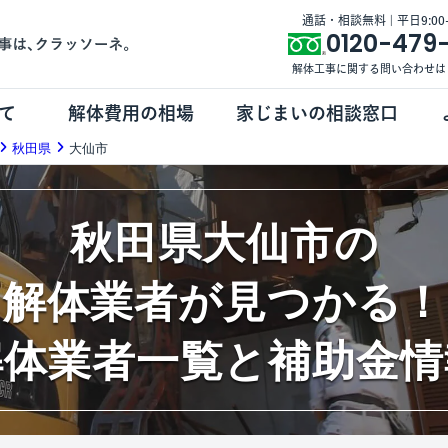
通話・相談無料 | 平日9:00-1
0120-479
解体工事に関する問い合わせは
て
解体費用の相場
家じまいの相談窓口
秋田県
大仙市
秋田県大仙市の
解体業者が見つかる！
解体業者一覧と補助金情