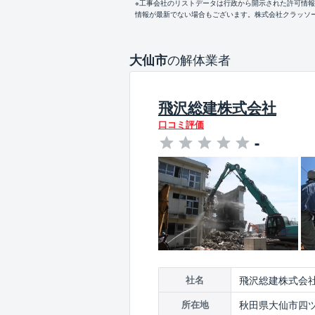
※工事会社のリストデータは行政から開示された許可情
情報が最新でない場合もございます。株式会社クラッソ
の解体業者
大仙市
飛沢総建株式会社
口コミ評価
-
飛沢総建株式会
社名
秋田県大仙市四ツ
所在地