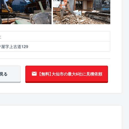
社
屋字上古道129
見る
【無料】大仙市の
最大6社に見積依頼