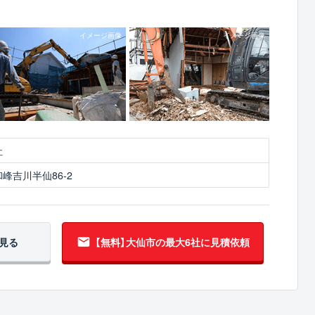
社
峰吉川半仙86-2
見る
【無料】大仙市の
最大6社に見積依頼