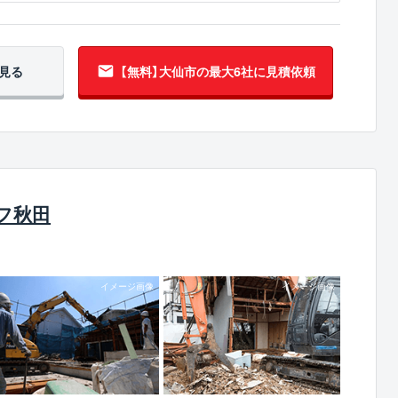
見る
【無料】大仙市の
最大6社に見積依頼
フ秋田