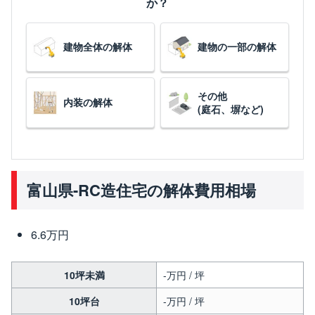
か？
建物全体の解体
建物の一部の解体
その他
内装の解体
(庭石、塀など)
富山県-RC造住宅の解体費用相場
6.6万円
10坪未満
-万円 / 坪
10坪台
-万円 / 坪