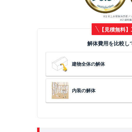
【見積無料】
解体費用を比較し
建物全体の解体
内装の解体