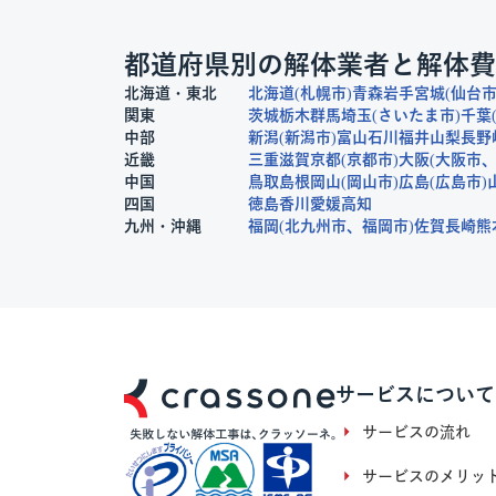
都道府県別の解体業者と解体費
北海道・東北
北海道
札幌市
青森
岩手
宮城
仙台
関東
茨城
栃木
群馬
埼玉
さいたま市
千葉
中部
新潟
新潟市
富山
石川
福井
山梨
長野
近畿
三重
滋賀
京都
京都市
大阪
大阪市
中国
鳥取
島根
岡山
岡山市
広島
広島市
四国
徳島
香川
愛媛
高知
九州・沖縄
福岡
北九州市
福岡市
佐賀
長崎
熊
サービスについて
サービスの流れ
サービスのメリッ