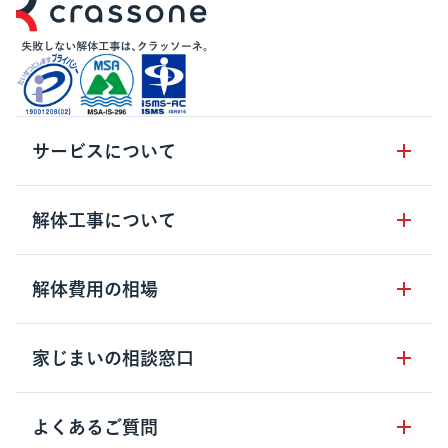
サービスについて
サービスの流れ
解体工事について
サービスのメリット
解体工事の基礎知識
解体費用の相場
クラッソーネの自治体連携
解体工事に関わる法律
解体工事会社の特徴
木造住宅の相場
家じまいの相談窓口
用語集
無料ご相談窓口
鉄骨造住宅の相場
解体工事の流れ
運営会社について
家じまいの相談窓口
よくあるご質問
RC造住宅の相場
解体費用の見方