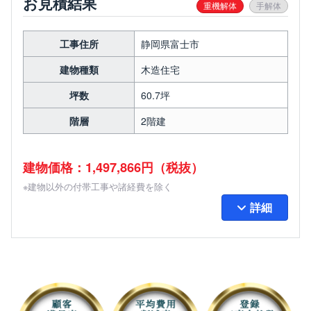
お見積結果
重機解体
手解体
工事住所
静岡県富士市
建物種類
木造住宅
坪数
60.7坪
階層
2階建
建物価格：1,497,866円（税抜）
※建物以外の付帯工事や諸経費を除く
詳細