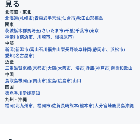
見る
北海道・東北
北海道
札幌市
青森
岩手
宮城
仙台市
秋田
山形
福島
関東
茨城
栃木
群馬
埼玉
さいたま市
千葉
千葉市
東京
神奈川
横浜市
川崎市
相模原市
中部
新潟
新潟市
富山
石川
福井
山梨
長野
岐阜
静岡
静岡市
浜松市
愛知
名古屋市
近畿
三重
滋賀
京都
京都市
大阪
大阪市
堺市
兵庫
神戸市
奈良
和歌山
中国
鳥取
島根
岡山
岡山市
広島
広島市
山口
四国
徳島
香川
愛媛
高知
九州・沖縄
福岡
北九州市
福岡市
佐賀
長崎
熊本
熊本市
大分
宮崎
鹿児島
沖縄