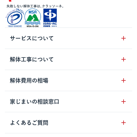
サービスについて
サービスの流れ
解体工事について
サービスのメリット
解体工事の基礎知識
解体費用の相場
クラッソーネの自治体連携
解体工事に関わる法律
解体工事会社の特徴
木造住宅の相場
家じまいの相談窓口
用語集
無料ご相談窓口
鉄骨造住宅の相場
解体工事の流れ
運営会社について
家じまいの相談窓口
よくあるご質問
RC造住宅の相場
解体費用の見方
安心保証パックについて
アパート・長屋の相場