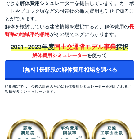
できる
解体費用シミュレーター
を提供しています。カーポ
ートやブロック塀などの付帯物の撤去費用も併せて知るこ
とができます。
解体を検討している建物情報を選択すると、解体費用の
長
野県の地域平均相場
がその場でスグにわかります。
2021~2023年度
国土交通省モデル事業
採択
解体費用シミュレーター
を使って
【無料】長野県の解体費用相場を調べる
時期未定でも、今後の計画のために解体費用シミュレーターを利用されるお
客様が多くいらっしゃいます。