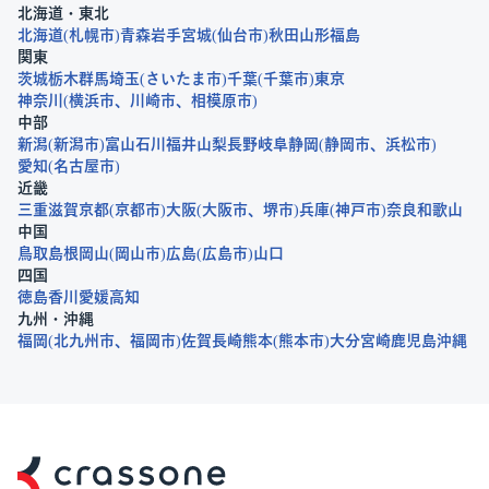
北海道・東北
北海道
札幌市
青森
岩手
宮城
仙台市
秋田
山形
福島
関東
茨城
栃木
群馬
埼玉
さいたま市
千葉
千葉市
東京
神奈川
横浜市
川崎市
相模原市
中部
新潟
新潟市
富山
石川
福井
山梨
長野
岐阜
静岡
静岡市
浜松市
愛知
名古屋市
近畿
三重
滋賀
京都
京都市
大阪
大阪市
堺市
兵庫
神戸市
奈良
和歌山
中国
鳥取
島根
岡山
岡山市
広島
広島市
山口
四国
徳島
香川
愛媛
高知
九州・沖縄
福岡
北九州市
福岡市
佐賀
長崎
熊本
熊本市
大分
宮崎
鹿児島
沖縄