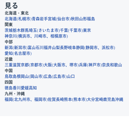
見る
北海道・東北
北海道
札幌市
青森
岩手
宮城
仙台市
秋田
山形
福島
関東
茨城
栃木
群馬
埼玉
さいたま市
千葉
千葉市
東京
神奈川
横浜市
川崎市
相模原市
中部
新潟
新潟市
富山
石川
福井
山梨
長野
岐阜
静岡
静岡市
浜松市
愛知
名古屋市
近畿
三重
滋賀
京都
京都市
大阪
大阪市
堺市
兵庫
神戸市
奈良
和歌山
中国
鳥取
島根
岡山
岡山市
広島
広島市
山口
四国
徳島
香川
愛媛
高知
九州・沖縄
福岡
北九州市
福岡市
佐賀
長崎
熊本
熊本市
大分
宮崎
鹿児島
沖縄