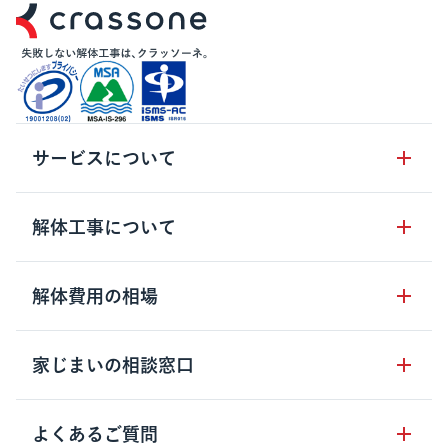
サービスについて
サービスの流れ
解体工事について
サービスのメリット
解体工事の基礎知識
解体費用の相場
クラッソーネの自治体連携
解体工事に関わる法律
解体工事会社の特徴
木造住宅の相場
家じまいの相談窓口
用語集
無料ご相談窓口
鉄骨造住宅の相場
解体工事の流れ
運営会社について
家じまいの相談窓口
よくあるご質問
RC造住宅の相場