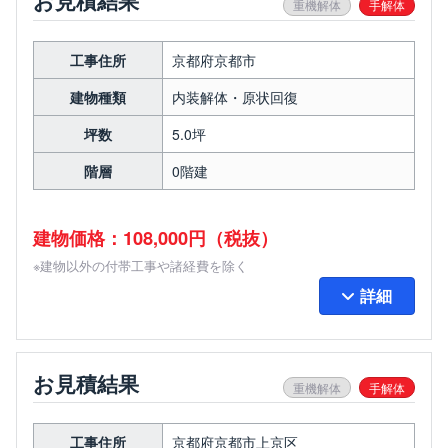
お見積結果
重機解体
手解体
工事住所
京都府京都市
建物種類
内装解体・原状回復
坪数
5.0坪
階層
0階建
建物価格：108,000円（税抜）
※建物以外の付帯工事や諸経費を除く
詳細
お見積結果
重機解体
手解体
工事住所
京都府京都市上京区