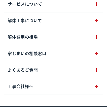
サービスについて
サービスの流れ
解体工事について
サービスのメリット
解体工事の基礎知識
解体費用の相場
クラッソーネの自治体連携
解体工事に関わる法律
解体工事会社の特徴
木造住宅の相場
家じまいの相談窓口
用語集
無料ご相談窓口
鉄骨造住宅の相場
解体工事の流れ
運営会社について
家じまいの相談窓口
よくあるご質問
RC造住宅の相場
解体費用の見方
安心保証パックについて
アパート・長屋の相場
土地活用の種類
クラッソーネの利用方法
工事会社様へ
お客さまの声
ビル・マンションの相場
大型物件の解体工事
工事の進め方
空き家の処分を検討のお客様へ
店舗・工場の相場
登録をご希望の工事会社様
セミナー
費用・見積り・税金
建築費用の削減をご検討のお客様へ