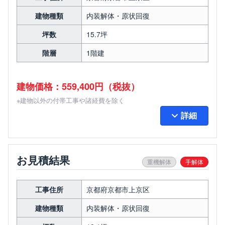
建物種類
内装解体・原状回復
坪数
15.7坪
階層
1階建
建物価格：559,400円（税抜）
※建物以外の付帯工事や諸経費を除く
詳細
お見積結果
重機解体
手解体
工事住所
京都府京都市上京区
建物種類
内装解体・原状回復