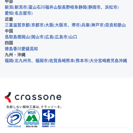
中部
新潟
新潟市
富山
石川
福井
山梨
長野
岐阜
静岡
静岡市
浜松市
愛知
名古屋市
近畿
三重
滋賀
京都
京都市
大阪
大阪市
堺市
兵庫
神戸市
奈良
和歌山
中国
鳥取
島根
岡山
岡山市
広島
広島市
山口
四国
徳島
香川
愛媛
高知
九州・沖縄
福岡
北九州市
福岡市
佐賀
長崎
熊本
熊本市
大分
宮崎
鹿児島
沖縄