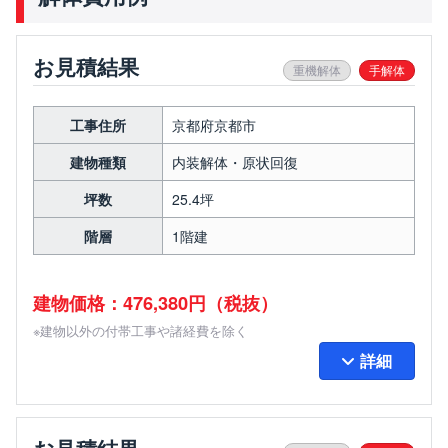
お見積結果
重機解体
手解体
工事住所
京都府京都市
建物種類
内装解体・原状回復
坪数
25.4坪
階層
1階建
建物価格：476,380円（税抜）
※建物以外の付帯工事や諸経費を除く
詳細