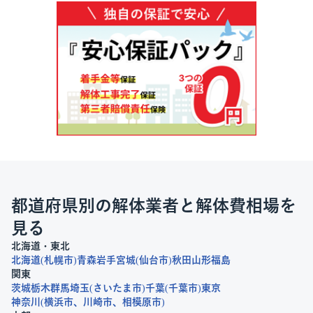
都道府県別の解体業者と解体費相場を
見る
北海道・東北
北海道
札幌市
青森
岩手
宮城
仙台市
秋田
山形
福島
関東
茨城
栃木
群馬
埼玉
さいたま市
千葉
千葉市
東京
神奈川
横浜市
川崎市
相模原市