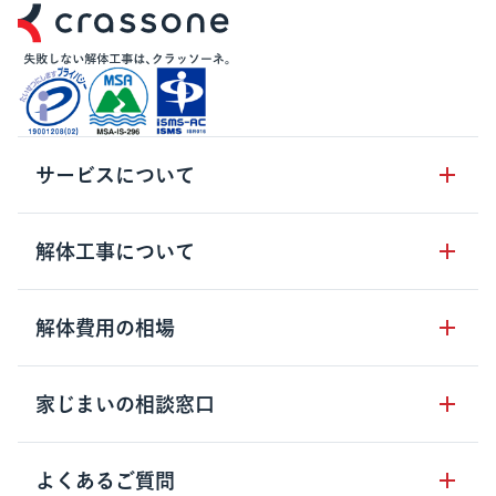
サービスについて
サービスの流れ
解体工事について
サービスのメリット
解体工事の基礎知識
解体費用の相場
クラッソーネの自治体連携
解体工事に関わる法律
解体工事会社の特徴
木造住宅の相場
家じまいの相談窓口
用語集
無料ご相談窓口
鉄骨造住宅の相場
解体工事の流れ
運営会社について
家じまいの相談窓口
よくあるご質問
RC造住宅の相場