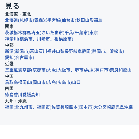
見る
北海道・東北
北海道
札幌市
青森
岩手
宮城
仙台市
秋田
山形
福島
関東
茨城
栃木
群馬
埼玉
さいたま市
千葉
千葉市
東京
神奈川
横浜市
川崎市
相模原市
中部
新潟
新潟市
富山
石川
福井
山梨
長野
岐阜
静岡
静岡市
浜松市
愛知
名古屋市
近畿
三重
滋賀
京都
京都市
大阪
大阪市
堺市
兵庫
神戸市
奈良
和歌山
中国
鳥取
島根
岡山
岡山市
広島
広島市
山口
四国
徳島
香川
愛媛
高知
九州・沖縄
福岡
北九州市
福岡市
佐賀
長崎
熊本
熊本市
大分
宮崎
鹿児島
沖縄