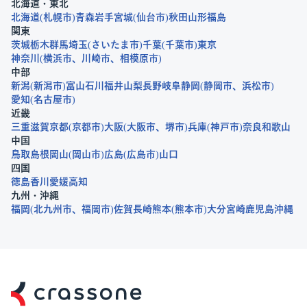
北海道・東北
北海道
札幌市
青森
岩手
宮城
仙台市
秋田
山形
福島
関東
茨城
栃木
群馬
埼玉
さいたま市
千葉
千葉市
東京
神奈川
横浜市
川崎市
相模原市
中部
新潟
新潟市
富山
石川
福井
山梨
長野
岐阜
静岡
静岡市
浜松市
愛知
名古屋市
近畿
三重
滋賀
京都
京都市
大阪
大阪市
堺市
兵庫
神戸市
奈良
和歌山
中国
鳥取
島根
岡山
岡山市
広島
広島市
山口
四国
徳島
香川
愛媛
高知
九州・沖縄
福岡
北九州市
福岡市
佐賀
長崎
熊本
熊本市
大分
宮崎
鹿児島
沖縄