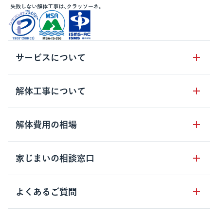
サービスについて
サービスの流れ
解体工事について
サービスのメリット
解体工事の基礎知識
解体費用の相場
クラッソーネの自治体連携
解体工事に関わる法律
解体工事会社の特徴
木造住宅の相場
家じまいの相談窓口
用語集
無料ご相談窓口
鉄骨造住宅の相場
解体工事の流れ
運営会社について
家じまいの相談窓口
よくあるご質問
RC造住宅の相場
解体費用の見方
安心保証パックについて
アパート・長屋の相場