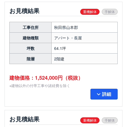
お見積結果
重機解体
手解体
工事住所
秋田県山本郡
建物種類
アパート・長屋
坪数
64.1坪
階層
2階建
建物価格：1,524,000円（税抜）
※建物以外の付帯工事や諸経費を除く
詳細
お見積結果
重機解体
手解体