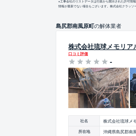
※工事会社のリストデータは行政から開示された許可情
情報が最新でない場合もございます。株式会社クラッソ
の解体業者
島尻郡南風原町
株式会社琉球メモリア
口コミ評価
-
株式会社琉球メ
社名
沖縄県島尻郡南風
所在地