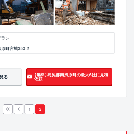
プラン
原町宮城350-2
【無料】島尻郡南風原町の
最大6社に見積
見る
依頼
1
2