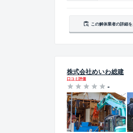
この解体業者の
詳細を
株式会社めいわ総建
口コミ評価
-