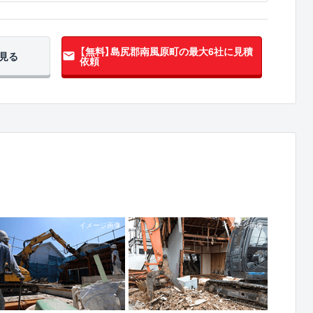
【無料】島尻郡南風原町の
最大6社に見積
見る
依頼