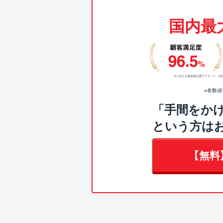
国内最
※各数
「手間をか
という方は
【無料