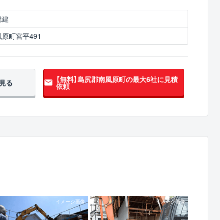
総建
原町宮平491
【無料】島尻郡南風原町の
最大6社に見積
見る
依頼