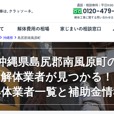
通話・相談無料 | 平日9:00-1
0120-479
解体工事に関する問い合わせは
て
解体費用の相場
家じまいの相談窓口
沖縄県
島尻郡南風原町
沖縄県島尻郡南風原町
解体業者が見つかる！
解体業者一覧と補助金情