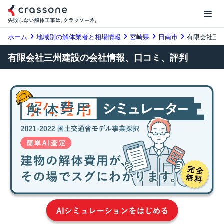
ホーム
地域別の解体業者と相場情報
宮崎県
日南市
有限会社三
有限会社三州建設の会社情報、口コミ、評判