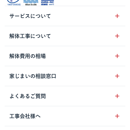
サービスについて
サービスの流れ
解体工事について
サービスのメリット
解体工事の基礎知識
解体費用の相場
クラッソーネの自治体連携
解体工事に関わる法律
解体工事会社の特徴
木造住宅の相場
家じまいの相談窓口
用語集
無料ご相談窓口
鉄骨造住宅の相場
解体工事の流れ
運営会社について
家じまいの相談窓口
よくあるご質問
RC造住宅の相場
解体費用の見方
安心保証パックについて
アパート・長屋の相場
土地活用の種類
クラッソーネの利用方法
工事会社様へ
お客さまの声
ビル・マンションの相場
大型物件の解体工事
工事の進め方
空き家の処分を検討のお客様へ