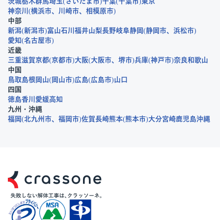
茨城
栃木
群馬
埼玉
さいたま市
千葉
千葉市
東京
神奈川
横浜市
川崎市
相模原市
中部
新潟
新潟市
富山
石川
福井
山梨
長野
岐阜
静岡
静岡市
浜松市
愛知
名古屋市
近畿
三重
滋賀
京都
京都市
大阪
大阪市
堺市
兵庫
神戸市
奈良
和歌山
中国
鳥取
島根
岡山
岡山市
広島
広島市
山口
四国
徳島
香川
愛媛
高知
九州・沖縄
福岡
北九州市
福岡市
佐賀
長崎
熊本
熊本市
大分
宮崎
鹿児島
沖縄