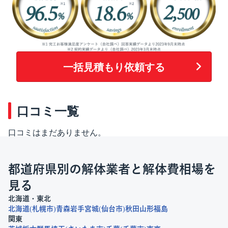
一括見積もり依頼する
口コミ一覧
口コミはまだありません。
都道府県別の解体業者と解体費相場を
見る
北海道・東北
北海道
札幌市
青森
岩手
宮城
仙台市
秋田
山形
福島
関東