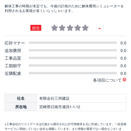
解体工事の時期が未定でも、今後の計画のために解体費用シミュレーターを
利用されるお客様が多くいらっしゃいます。
-
総合
応対マナー
0.0
追加費用
0.0
工事品質
0.0
工期順守
0.0
近隣配慮
0.0
各項目について
有限会社三州建設
社名
宮崎県日南市瀬貝1-1-12
所在地
※工事会社のリストデータは行政から開示された許可情報等を元に作成しています。一括見積
サービスに登録していない会社も掲載しています。また情報が最新でない場合もございま