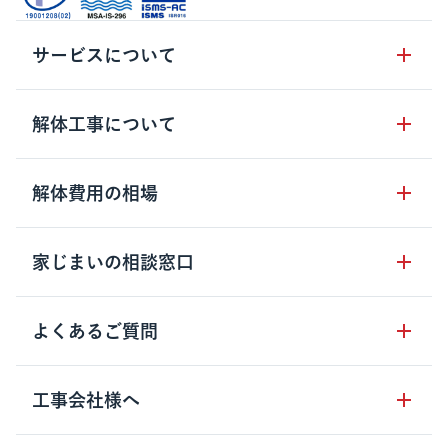
サービスについて
サービスの流れ
解体工事について
サービスのメリット
解体工事の基礎知識
解体費用の相場
クラッソーネの自治体連携
解体工事に関わる法律
解体工事会社の特徴
木造住宅の相場
家じまいの相談窓口
用語集
無料ご相談窓口
鉄骨造住宅の相場
解体工事の流れ
運営会社について
家じまいの相談窓口
よくあるご質問
RC造住宅の相場
解体費用の見方
安心保証パックについて
アパート・長屋の相場
土地活用の種類
クラッソーネの利用方法
工事会社様へ
お客さまの声
ビル・マンションの相場
大型物件の解体工事
工事の進め方
空き家の処分を検討のお客様へ