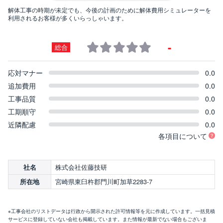
解体工事の時期が未定でも、今後の計画のために解体費用シミュレーターを
利用されるお客様が多くいらっしゃいます。
-
総合
応対マナー
0.0
追加費用
0.0
工事品質
0.0
工期順守
0.0
近隣配慮
0.0
各項目について
株式会社佐藤技研
社名
宮崎県東臼杵郡門川町加草2283-7
所在地
※工事会社のリストデータは行政から開示された許可情報等を元に作成しています。一括見積
サービスに登録していない会社も掲載しています。また情報が最新でない場合もございま