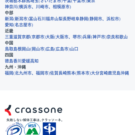
茨城
栃木
群馬
埼玉
さいたま市
千葉
千葉市
東京
神奈川
横浜市
川崎市
相模原市
中部
新潟
新潟市
富山
石川
福井
山梨
長野
岐阜
静岡
静岡市
浜松市
愛知
名古屋市
近畿
三重
滋賀
京都
京都市
大阪
大阪市
堺市
兵庫
神戸市
奈良
和歌山
中国
鳥取
島根
岡山
岡山市
広島
広島市
山口
四国
徳島
香川
愛媛
高知
九州・沖縄
福岡
北九州市
福岡市
佐賀
長崎
熊本
熊本市
大分
宮崎
鹿児島
沖縄