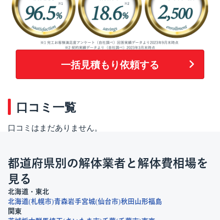
一括見積もり依頼する
口コミ一覧
口コミはまだありません。
都道府県別の解体業者と解体費相場を
見る
北海道・東北
北海道
札幌市
青森
岩手
宮城
仙台市
秋田
山形
福島
関東