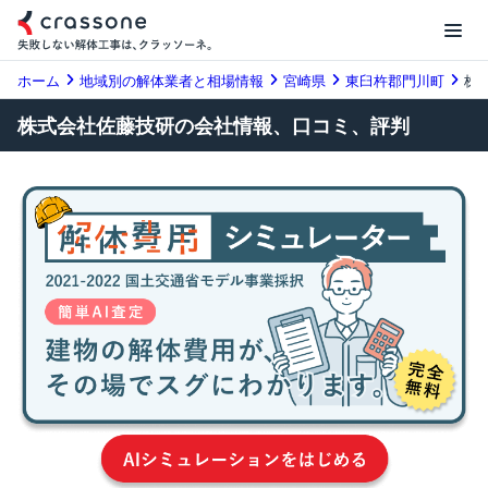
ホーム
地域別の解体業者と相場情報
宮崎県
東臼杵郡門川町
株
株式会社佐藤技研の会社情報、口コミ、評判