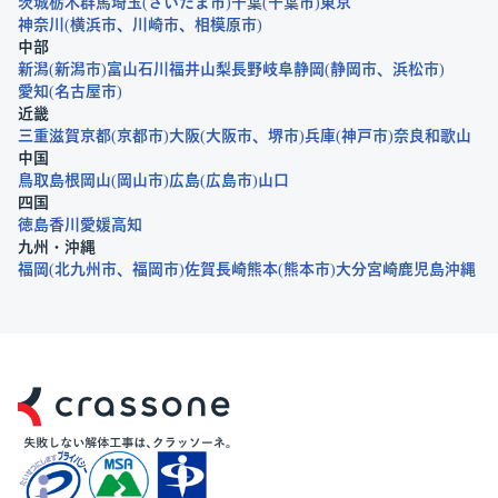
茨城
栃木
群馬
埼玉
さいたま市
千葉
千葉市
東京
神奈川
横浜市
川崎市
相模原市
中部
新潟
新潟市
富山
石川
福井
山梨
長野
岐阜
静岡
静岡市
浜松市
愛知
名古屋市
近畿
三重
滋賀
京都
京都市
大阪
大阪市
堺市
兵庫
神戸市
奈良
和歌山
中国
鳥取
島根
岡山
岡山市
広島
広島市
山口
四国
徳島
香川
愛媛
高知
九州・沖縄
福岡
北九州市
福岡市
佐賀
長崎
熊本
熊本市
大分
宮崎
鹿児島
沖縄