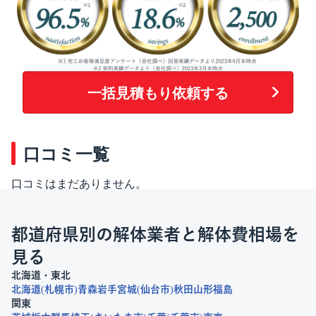
一括見積もり依頼する
口コミ一覧
口コミはまだありません。
都道府県別の解体業者と解体費相場を
見る
北海道・東北
北海道
札幌市
青森
岩手
宮城
仙台市
秋田
山形
福島
関東