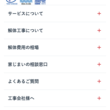
サービスについて
サービスの流れ
解体工事について
サービスのメリット
解体工事の基礎知識
解体費用の相場
クラッソーネの自治体連携
解体工事に関わる法律
解体工事会社の特徴
木造住宅の相場
家じまいの相談窓口
用語集
無料ご相談窓口
鉄骨造住宅の相場
解体工事の流れ
運営会社について
家じまいの相談窓口
よくあるご質問
RC造住宅の相場
解体費用の見方
安心保証パックについて
アパート・長屋の相場
土地活用の種類
クラッソーネの利用方法
工事会社様へ
お客さまの声
ビル・マンションの相場
大型物件の解体工事
工事の進め方
空き家の処分を検討のお客様へ