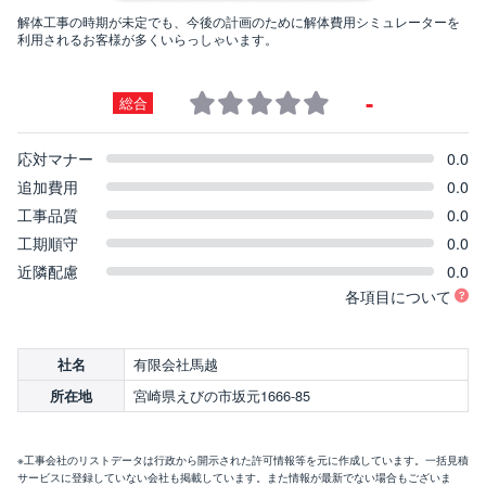
解体工事の時期が未定でも、今後の計画のために解体費用シミュレーターを
利用されるお客様が多くいらっしゃいます。
-
総合
応対マナー
0.0
追加費用
0.0
工事品質
0.0
工期順守
0.0
近隣配慮
0.0
各項目について
有限会社馬越
社名
宮崎県えびの市坂元1666-85
所在地
※工事会社のリストデータは行政から開示された許可情報等を元に作成しています。一括見積
サービスに登録していない会社も掲載しています。また情報が最新でない場合もございま