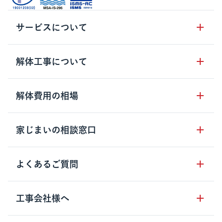
サービスについて
サービスの流れ
解体工事について
サービスのメリット
解体工事の基礎知識
解体費用の相場
クラッソーネの自治体連携
解体工事に関わる法律
解体工事会社の特徴
木造住宅の相場
家じまいの相談窓口
用語集
無料ご相談窓口
鉄骨造住宅の相場
解体工事の流れ
運営会社について
家じまいの相談窓口
よくあるご質問
RC造住宅の相場
解体費用の見方
安心保証パックについて
アパート・長屋の相場
土地活用の種類
クラッソーネの利用方法
工事会社様へ
お客さまの声
ビル・マンションの相場
大型物件の解体工事
工事の進め方
空き家の処分を検討のお客様へ