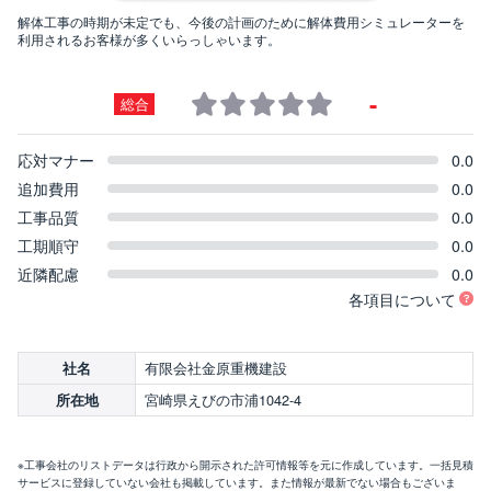
解体工事の時期が未定でも、今後の計画のために解体費用シミュレーターを
利用されるお客様が多くいらっしゃいます。
-
総合
応対マナー
0.0
追加費用
0.0
工事品質
0.0
工期順守
0.0
近隣配慮
0.0
各項目について
有限会社金原重機建設
社名
宮崎県えびの市浦1042-4
所在地
※工事会社のリストデータは行政から開示された許可情報等を元に作成しています。一括見積
サービスに登録していない会社も掲載しています。また情報が最新でない場合もございま