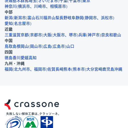
茨城
栃木
群馬
埼玉
さいたま市
千葉
千葉市
東京
神奈川
横浜市
川崎市
相模原市
中部
新潟
新潟市
富山
石川
福井
山梨
長野
岐阜
静岡
静岡市
浜松市
愛知
名古屋市
近畿
三重
滋賀
京都
京都市
大阪
大阪市
堺市
兵庫
神戸市
奈良
和歌山
中国
鳥取
島根
岡山
岡山市
広島
広島市
山口
四国
徳島
香川
愛媛
高知
九州・沖縄
福岡
北九州市
福岡市
佐賀
長崎
熊本
熊本市
大分
宮崎
鹿児島
沖縄