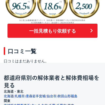
一括見積もり依頼する
口コミ一覧
口コミはまだありません。
都道府県別の解体業者と解体費相場を
見る
北海道・東北
北海道
札幌市
青森
岩手
宮城
仙台市
秋田
山形
福島
関東