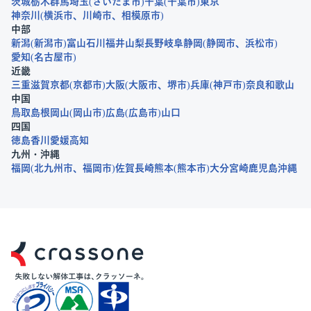
茨城
栃木
群馬
埼玉
さいたま市
千葉
千葉市
東京
神奈川
横浜市
川崎市
相模原市
中部
新潟
新潟市
富山
石川
福井
山梨
長野
岐阜
静岡
静岡市
浜松市
愛知
名古屋市
近畿
三重
滋賀
京都
京都市
大阪
大阪市
堺市
兵庫
神戸市
奈良
和歌山
中国
鳥取
島根
岡山
岡山市
広島
広島市
山口
四国
徳島
香川
愛媛
高知
九州・沖縄
福岡
北九州市
福岡市
佐賀
長崎
熊本
熊本市
大分
宮崎
鹿児島
沖縄