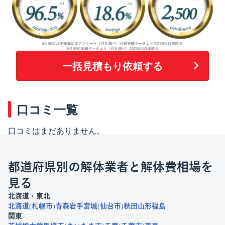
一括見積もり依頼する
口コミ一覧
口コミはまだありません。
都道府県別の解体業者と解体費相場を
見る
北海道・東北
北海道
札幌市
青森
岩手
宮城
仙台市
秋田
山形
福島
関東