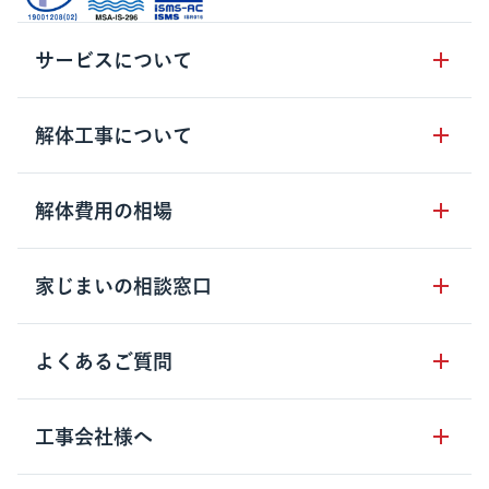
サービスについて
サービスの流れ
解体工事について
サービスのメリット
解体工事の基礎知識
解体費用の相場
クラッソーネの自治体連携
解体工事に関わる法律
解体工事会社の特徴
木造住宅の相場
家じまいの相談窓口
用語集
無料ご相談窓口
鉄骨造住宅の相場
解体工事の流れ
運営会社について
家じまいの相談窓口
よくあるご質問
RC造住宅の相場
解体費用の見方
安心保証パックについて
アパート・長屋の相場
土地活用の種類
クラッソーネの利用方法
工事会社様へ
お客さまの声
ビル・マンションの相場
大型物件の解体工事
工事の進め方
空き家の処分を検討のお客様へ