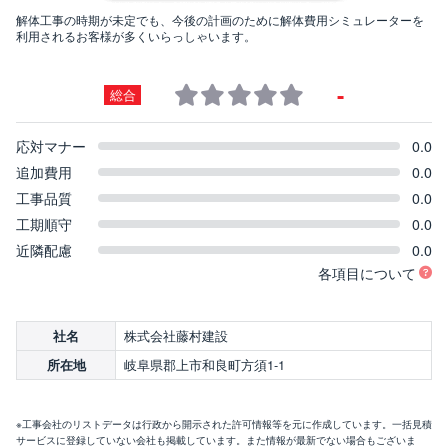
解体工事の時期が未定でも、今後の計画のために解体費用シミュレーターを
利用されるお客様が多くいらっしゃいます。
-
総合
応対マナー
0.0
追加費用
0.0
工事品質
0.0
工期順守
0.0
近隣配慮
0.0
各項目について
株式会社藤村建設
社名
岐阜県郡上市和良町方須1-1
所在地
※工事会社のリストデータは行政から開示された許可情報等を元に作成しています。一括見積
サービスに登録していない会社も掲載しています。また情報が最新でない場合もございま