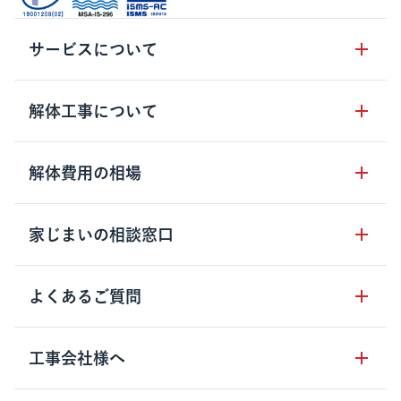
サービスについて
サービスの流れ
解体工事について
サービスのメリット
解体工事の基礎知識
解体費用の相場
クラッソーネの自治体連携
解体工事に関わる法律
解体工事会社の特徴
木造住宅の相場
家じまいの相談窓口
用語集
無料ご相談窓口
鉄骨造住宅の相場
解体工事の流れ
運営会社について
家じまいの相談窓口
よくあるご質問
RC造住宅の相場
解体費用の見方
安心保証パックについて
アパート・長屋の相場
土地活用の種類
クラッソーネの利用方法
工事会社様へ
お客さまの声
ビル・マンションの相場
大型物件の解体工事
工事の進め方
空き家の処分を検討のお客様へ