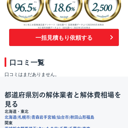
一括見積もり依頼する
口コミ一覧
口コミはまだありません。
都道府県別の解体業者と解体費相場を
見る
北海道・東北
北海道
札幌市
青森
岩手
宮城
仙台市
秋田
山形
福島
関東