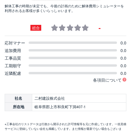
解体工事の時期が未定でも、今後の計画のために解体費用シミュレーターを
利用されるお客様が多くいらっしゃいます。
-
総合
応対マナー
0.0
追加費用
0.0
工事品質
0.0
工期順守
0.0
近隣配慮
0.0
各項目について
二村建設株式会社
社名
岐阜県郡上市和良町下洞407-1
所在地
※工事会社のリストデータは行政から開示された許可情報等を元に作成しています。一括見積
サービスに登録していない会社も掲載しています。また情報が最新でない場合もございま