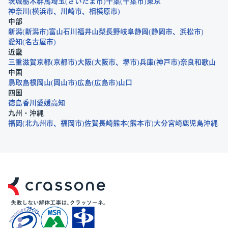
茨城
栃木
群馬
埼玉
さいたま市
千葉
千葉市
東京
神奈川
横浜市
川崎市
相模原市
中部
新潟
新潟市
富山
石川
福井
山梨
長野
岐阜
静岡
静岡市
浜松市
愛知
名古屋市
近畿
三重
滋賀
京都
京都市
大阪
大阪市
堺市
兵庫
神戸市
奈良
和歌山
中国
鳥取
島根
岡山
岡山市
広島
広島市
山口
四国
徳島
香川
愛媛
高知
九州・沖縄
福岡
北九州市
福岡市
佐賀
長崎
熊本
熊本市
大分
宮崎
鹿児島
沖縄