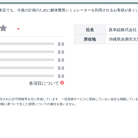
未定でも、今後の計画のために解体費用シミュレーターを利用されるお客様が多く
-
真幸組株式会社
社名
沖縄県糸満市大里1
所在地
0.0
0.0
0.0
0.0
0.0
各項目について
開示された許可情報等を元に作成しています。一括見積サービスに登録していない会社も掲載してい
情報に基づいて生じた損害についての責任を負いません。