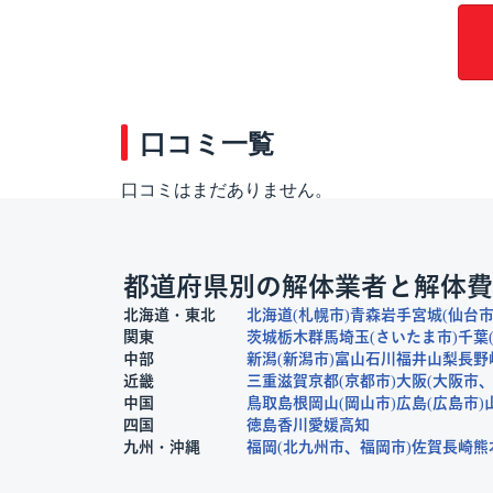
口コミ一覧
口コミはまだありません。
都道府県別の解体業者と解体費
北海道・東北
北海道
札幌市
青森
岩手
宮城
仙台
関東
茨城
栃木
群馬
埼玉
さいたま市
千葉
中部
新潟
新潟市
富山
石川
福井
山梨
長野
近畿
三重
滋賀
京都
京都市
大阪
大阪市
中国
鳥取
島根
岡山
岡山市
広島
広島市
四国
徳島
香川
愛媛
高知
九州・沖縄
福岡
北九州市
福岡市
佐賀
長崎
熊