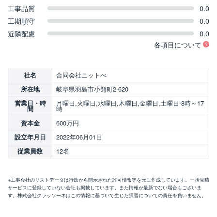
工事品質
0.0
工期順守
0.0
近隣配慮
0.0
各項目について
合同会社ニットべ
社名
岐阜県羽島市小熊町2-620
所在地
月曜日,火曜日,水曜日,木曜日,金曜日,土曜日-8時～17
営業日・時
時
間
600万円
資本金
2022年06月01日
設立年月日
12名
従業員数
※工事会社のリストデータは行政から開示された許可情報等を元に作成しています。一括見積
サービスに登録していない会社も掲載しています。また情報が最新でない場合もございま
す。株式会社クラッソーネはこの情報に基づいて生じた損害についての責任を負いません。