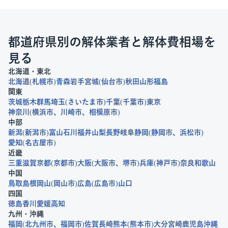
都道府県別の解体業者と解体費相場を
見る
北海道・東北
北海道
札幌市
青森
岩手
宮城
仙台市
秋田
山形
福島
関東
茨城
栃木
群馬
埼玉
さいたま市
千葉
千葉市
東京
神奈川
横浜市
川崎市
相模原市
中部
新潟
新潟市
富山
石川
福井
山梨
長野
岐阜
静岡
静岡市
浜松市
愛知
名古屋市
近畿
三重
滋賀
京都
京都市
大阪
大阪市
堺市
兵庫
神戸市
奈良
和歌山
中国
鳥取
島根
岡山
岡山市
広島
広島市
山口
四国
徳島
香川
愛媛
高知
九州・沖縄
福岡
北九州市
福岡市
佐賀
長崎
熊本
熊本市
大分
宮崎
鹿児島
沖縄