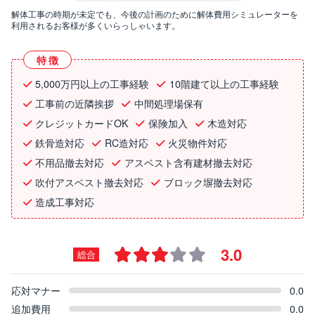
解体工事の時期が未定でも、今後の計画のために解体費用シミュレーターを
利用されるお客様が多くいらっしゃいます。
特徴
5,000万円以上の工事経験
10階建て以上の工事経験
工事前の近隣挨拶
中間処理場保有
クレジットカードOK
保険加入
木造対応
鉄骨造対応
RC造対応
火災物件対応
不用品撤去対応
アスベスト含有建材撤去対応
吹付アスベスト撤去対応
ブロック塀撤去対応
造成工事対応
3.0
総合
応対マナー
0.0
追加費用
0.0