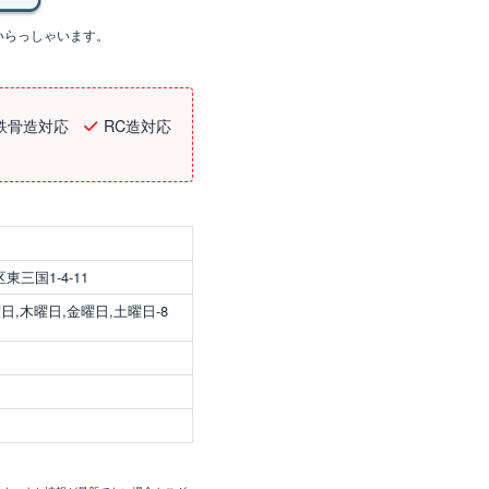
いらっしゃいます。
鉄骨造対応
RC造対応
三国1-4-11
日,木曜日,金曜日,土曜日-8