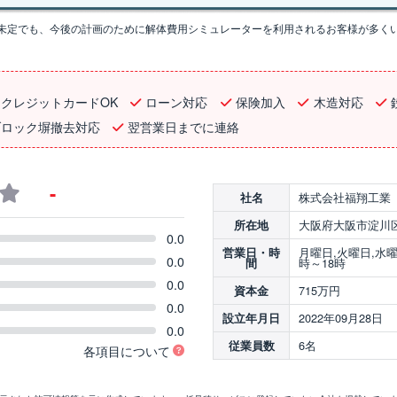
未定でも、今後の計画のために解体費用シミュレーターを利用されるお客様が多く
クレジットカードOK
ローン対応
保険加入
木造対応
ブロック塀撤去対応
翌営業日までに連絡
-
株式会社福翔工業
社名
大阪府大阪市淀川区東
所在地
0.0
月曜日,火曜日,水曜
営業日・時
0.0
時～18時
間
0.0
715万円
資本金
0.0
2022年09月28日
設立年月日
0.0
6名
従業員数
各項目について