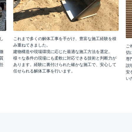
し
これまで多くの解体工事を手がけ、豊富な施工経験を積
み重ねてきました。
ご
徹
建物構造や現場環境に応じた最適な施工方法を選定。
切
質
様々な条件の現場にも柔軟に対応できる技術と判断力が
専
任
あります。経験に裏付けられた確かな施工で、安心して
説
任せられる解体工事を行います。
安
い