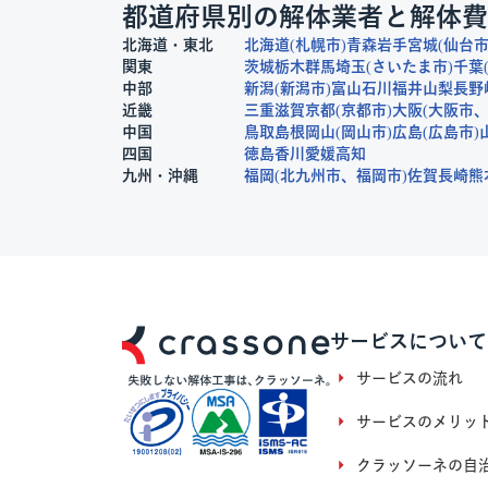
都道府県別の解体業者と解体費
北海道・東北
北海道
札幌市
青森
岩手
宮城
仙台
関東
茨城
栃木
群馬
埼玉
さいたま市
千葉
中部
新潟
新潟市
富山
石川
福井
山梨
長野
近畿
三重
滋賀
京都
京都市
大阪
大阪市
中国
鳥取
島根
岡山
岡山市
広島
広島市
四国
徳島
香川
愛媛
高知
九州・沖縄
福岡
北九州市
福岡市
佐賀
長崎
熊
サービスについて
サービスの流れ
サービスのメリッ
クラッソーネの自