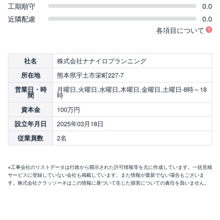
工期順守
0.0
近隣配慮
0.0
各項目について
株式会社ナナイロプランニング
社名
熊本県宇土市栄町227-7
所在地
月曜日,火曜日,水曜日,木曜日,金曜日,土曜日-8時～18
営業日・時
時
間
100万円
資本金
2025年03月18日
設立年月日
2名
従業員数
※工事会社のリストデータは行政から開示された許可情報等を元に作成しています。一括見積
サービスに登録していない会社も掲載しています。また情報が最新でない場合もございま
す。株式会社クラッソーネはこの情報に基づいて生じた損害についての責任を負いません。