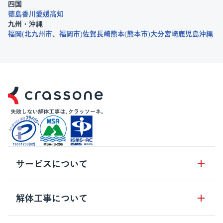
四国
徳島
香川
愛媛
高知
九州・沖縄
福岡
北九州市
福岡市
佐賀
長崎
熊本
熊本市
大分
宮崎
鹿児島
沖縄
サービスについて
サービスの流れ
解体工事について
サービスのメリット