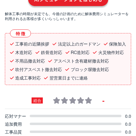
解体工事の時期が未定でも、今後の計画のために解体費用シミュレーターを
利用されるお客様が多くいらっしゃいます。
特徴
工事前の近隣挨拶
法定以上のガードマン
保険加入
木造対応
鉄骨造対応
RC造対応
火災物件対応
不用品撤去対応
アスベスト含有建材撤去対応
吹付アスベスト撤去対応
ブロック塀撤去対応
造成工事対応
翌営業日までに連絡
-
総合
応対マナー
0.0
追加費用
0.0
工事品質
0.0