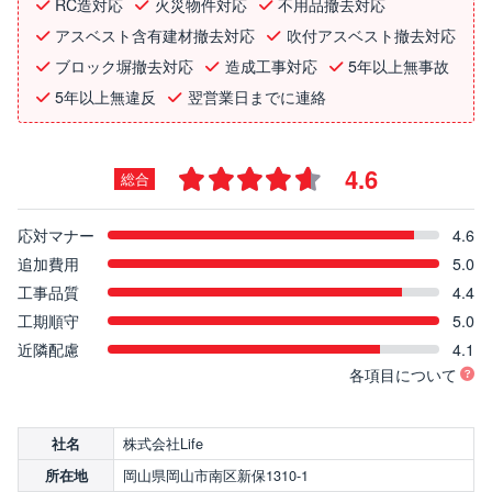
RC造対応
火災物件対応
不用品撤去対応
アスベスト含有建材撤去対応
吹付アスベスト撤去対応
ブロック塀撤去対応
造成工事対応
5年以上無事故
5年以上無違反
翌営業日までに連絡
4.6
総合
応対マナー
4.6
追加費用
5.0
工事品質
4.4
工期順守
5.0
近隣配慮
4.1
各項目について
株式会社Life
社名
岡山県岡山市南区新保1310-1
所在地