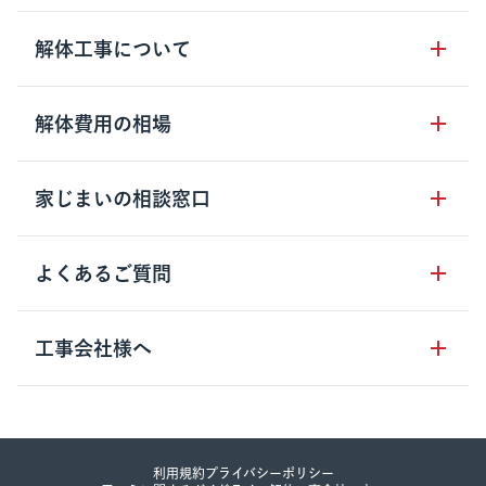
サービスの流れ
解体工事について
サービスのメリット
解体工事の基礎知識
解体費用の相場
クラッソーネの自治体連携
解体工事に関わる法律
解体工事会社の特徴
木造住宅の相場
家じまいの相談窓口
用語集
無料ご相談窓口
鉄骨造住宅の相場
解体工事の流れ
運営会社について
家じまいの相談窓口
よくあるご質問
RC造住宅の相場
解体費用の見方
安心保証パックについて
アパート・長屋の相場
土地活用の種類
クラッソーネの利用方法
工事会社様へ
お客さまの声
ビル・マンションの相場
大型物件の解体工事
工事の進め方
空き家の処分を検討のお客様へ
店舗・工場の相場
登録をご希望の工事会社様
セミナー
費用・見積り・税金
建築費用の削減をご検討のお客様へ
内装解体・原状回復の相場
解体建物・廃棄物・素材
利用規約
プライバシーポリシー
大型物件解体をご検討のお客様へ