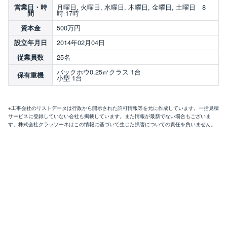
月曜日, 火曜日, 水曜日, 木曜日, 金曜日, 土曜日 8
営業日・時
時-17時
間
500万円
資本金
2014年02月04日
設立年月日
25名
従業員数
バックホウ0.25㎥クラス 1台
保有重機
小型 1台
※工事会社のリストデータは行政から開示された許可情報等を元に作成しています。一括見積
サービスに登録していない会社も掲載しています。また情報が最新でない場合もございま
す。株式会社クラッソーネはこの情報に基づいて生じた損害についての責任を負いません。