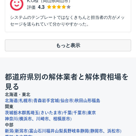
K.O様（岡山県岡山市）
4.3
評価
システムのテンプレートではなくきちんと担当者の方がメッ
セージを送られていて分かりやすかった。
もっと表示
都道府県別の解体業者と解体費相場を
見る
北海道・東北
北海道
札幌市
青森
岩手
宮城
仙台市
秋田
山形
福島
関東
茨城
栃木
群馬
埼玉
さいたま市
千葉
千葉市
東京
神奈川
横浜市
川崎市
相模原市
中部
新潟
新潟市
富山
石川
福井
山梨
長野
岐阜
静岡
静岡市
浜松市