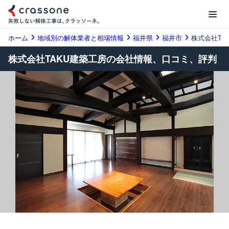
ホーム
地域別の解体業者と相場情報
福井県
福井市
株式会社TA
株式会社TAKU建築工房の会社情報、口コミ、評判