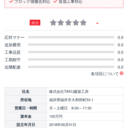
ブロック塀撤去対応
造成工事対応
-
総合
応対マナー
0.0
追加費用
0.0
工事品質
0.0
工期順守
0.0
近隣配慮
0.0
各項目について
株式会社TAKU建築工房
社名
福井県福井市大和田町53-1
所在地
月～土曜日 8:00～17:30
営業日・時間
100万円
資本金
2018年06月01日
設立年月日