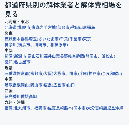
都道府県別の解体業者と解体費相場を
見る
北海道・東北
北海道
札幌市
青森
岩手
宮城
仙台市
秋田
山形
福島
関東
茨城
栃木
群馬
埼玉
さいたま市
千葉
千葉市
東京
神奈川
横浜市
川崎市
相模原市
中部
新潟
新潟市
富山
石川
福井
山梨
長野
岐阜
静岡
静岡市
浜松市
愛知
名古屋市
近畿
三重
滋賀
京都
京都市
大阪
大阪市
堺市
兵庫
神戸市
奈良
和歌山
中国
鳥取
島根
岡山
岡山市
広島
広島市
山口
四国
徳島
香川
愛媛
高知
九州・沖縄
福岡
北九州市
福岡市
佐賀
長崎
熊本
熊本市
大分
宮崎
鹿児島
沖縄